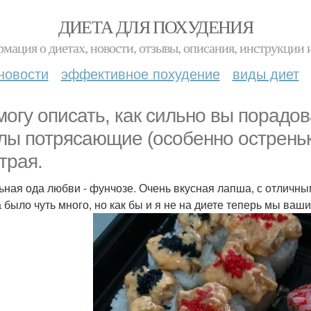
ДИЕТА ДЛЯ ПОХУДЕНИЯ
мация о диетах, новости, отзывы, описания, инструкции 
новости
эффективное похудение
виды диет
могу описать, как сильно вы порадо
лы потрясающие (особенно остреньк
трая.
ьная ода любви - фунчозе. Очень вкусная лапша, с отличн
 было чуть много, но как бы и я не на диете теперь мы ва