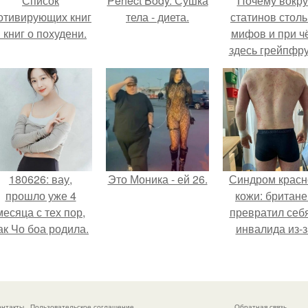
Список
Perfect Body. Сушка
Почему вокру
отивирующих книг
тела - диета.
статинов столь
 книг о похудени.
мифов и при ч
здесь грейпфр
180626: вау,
Это Моника - ей 26.
Синдром красн
прошло уже 4
кожи: британе
месяца с тех пор,
превратил себ
ак Чо боа родила.
инвалида из-з
бесконтрольно
использовани
мази.
онтакты
Пользовательское соглашение
Обратная связь