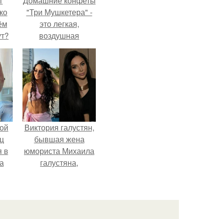
г
Домашние конфеты
ко
"Три Мушкетера" -
ём
это легкая,
ут?
воздушная
шоколадная нуга,
покрытая
молочным
шоколадом.
ой
Виктория галустян,
ц
бывшая жена
я в
юмориста Михаила
а
галустяна,
го
рассказала о
я
неожиданных
последствиях
развода.