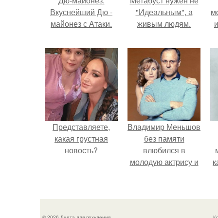
Дю-майонез.
Метабуст нужен не
Вкуснейший Дю -
"Идеальным", а
м
майонез с Атаки.
живым людям.
и
Представляете,
Владимир Меньшов
какая грустная
без памяти
новость?
влюбился в
молодую актрису и
к
даже решил уйти от
алентовой ради
неё.
© 2026 Диета для похудения
К