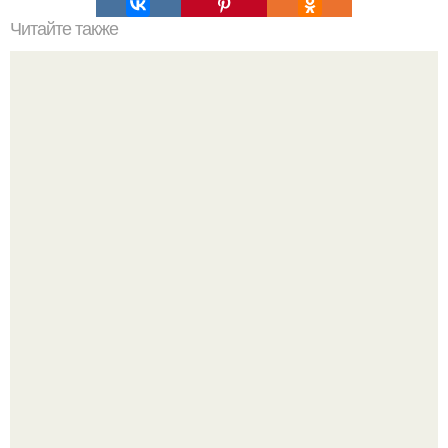
Читайте также
Хотите убрать из своего рациона кетчуп и майонез?
Как отличить "Жировой" вес от отёков.