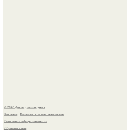
квартире, мужчина вернулся и обнаружил, что его
жилище стало пристанищем для стаи голубей.
Виктория галустян, бывшая жена юмориста Михаила
галустяна, рассказала о неожиданных последствиях
развода.
© 2026 Диета для похудения
Контакты
Пользовательское соглашение
Политика конфидециальности
Обратная связь