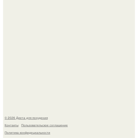
После трёхлетнего отсутствия в своей воркутинской
квартире, мужчина вернулся и обнаружил, что его
жилище стало пристанищем для стаи голубей.
Синдром красной кожи: британец превратил себя в
инвалида из-за бесконтрольного использования мази.
© 2026 Диета для похудения
Контакты
Пользовательское соглашение
Политика конфидециальности