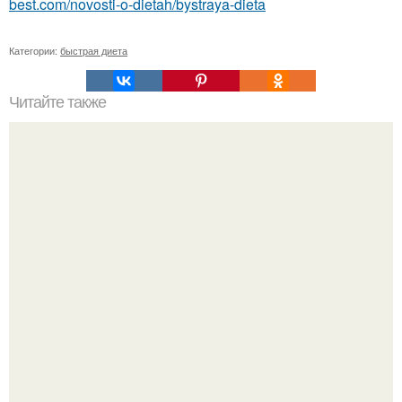
best.com/novosti-o-dietah/bystraya-dieta
Категории:
быстрая диета
Читайте также
6 лекарственных трав для очищения крови.