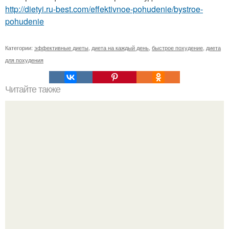
http://dietyi.ru-best.com/effektivnoe-pohudenie/bystroe-
pohudenie
Категории:
эффективные диеты
,
диета на каждый день
,
быстрое похудение
,
диета
для похудения
Читайте также
Рецепт почти вечной молодости.