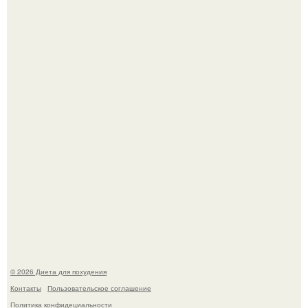
Как разогнать метаболизм.
Это Моника - ей 26.
© 2026 Диета для похудения
Контакты
Пользовательское соглашение
Политика конфидециальности