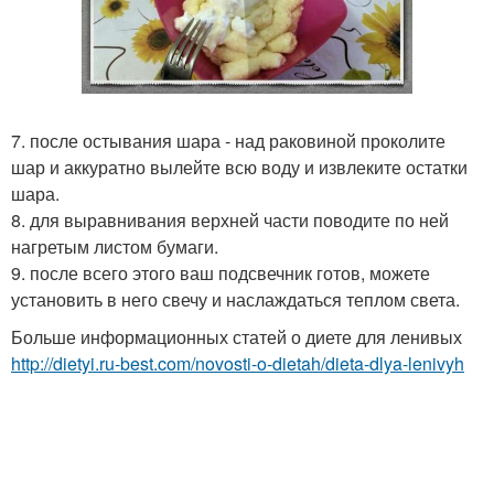
7. после остывания шара - над раковиной проколите
шар и аккуратно вылейте всю воду и извлеките остатки
шара.
8. для выравнивания верхней части поводите по ней
нагретым листом бумаги.
9. после всего этого ваш подсвечник готов, можете
установить в него свечу и наслаждаться теплом света.
Больше информационных статей о диете для ленивых
http://dietyi.ru-best.com/novosti-o-dietah/dieta-dlya-lenivyh