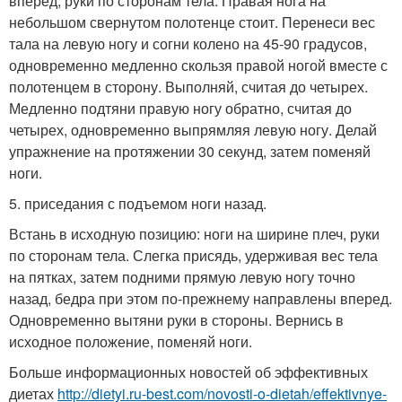
вперед, руки по сторонам тела. Правая нога на
небольшом свернутом полотенце стоит. Перенеси вес
тала на левую ногу и согни колено на 45-90 градусов,
одновременно медленно скользя правой ногой вместе с
полотенцем в сторону. Выполняй, считая до четырех.
Медленно подтяни правую ногу обратно, считая до
четырех, одновременно выпрямляя левую ногу. Делай
упражнение на протяжении 30 секунд, затем поменяй
ноги.
5. приседания с подъемом ноги назад.
Встань в исходную позицию: ноги на ширине плеч, руки
по сторонам тела. Слегка присядь, удерживая вес тела
на пятках, затем подними прямую левую ногу точно
назад, бедра при этом по-прежнему направлены вперед.
Одновременно вытяни руки в стороны. Вернись в
исходное положение, поменяй ноги.
Больше информационных новостей об эффективных
диетах
http://dietyi.ru-best.com/novosti-o-dietah/effektivnye-