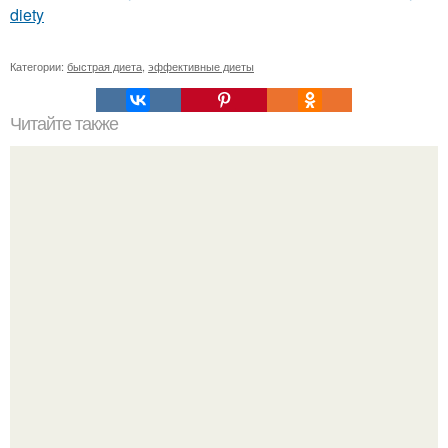
diety
Категории:
быстрая диета
,
эффективные диеты
Читайте также
Грудь это жир. Женская грудь, как известно, состоит на
90% из жировой ткани.