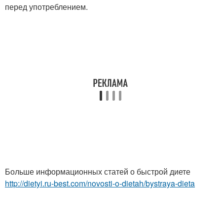
перед употреблением.
Больше информационных статей о быстрой диете
http://dietyi.ru-best.com/novosti-o-dietah/bystraya-dieta