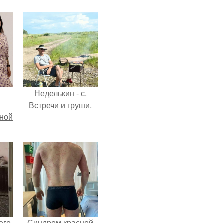
Неделькин - с.
Встречи и груши.
мной
его
Синдром красной