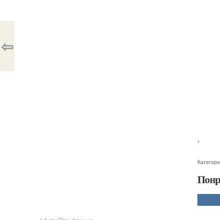
⇦
.
Категори
Понр