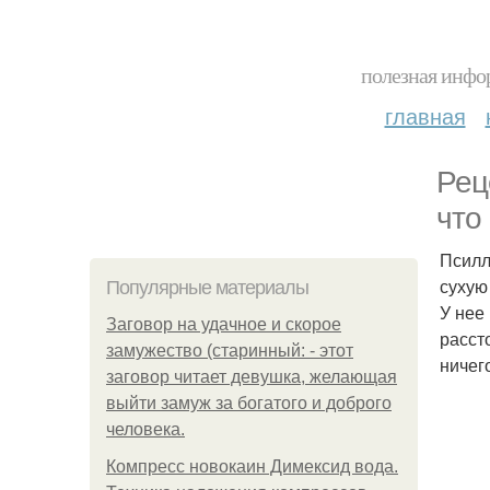
полезная инфор
главная
Рец
что
Псилл
сухую
Популярные материалы
У нее
Заговор на удачное и скорое
расст
замужество (старинный: - этот
ничег
заговор читает девушка, желающая
выйти замуж за богатого и доброго
человека.
Компресс новокаин Димексид вода.