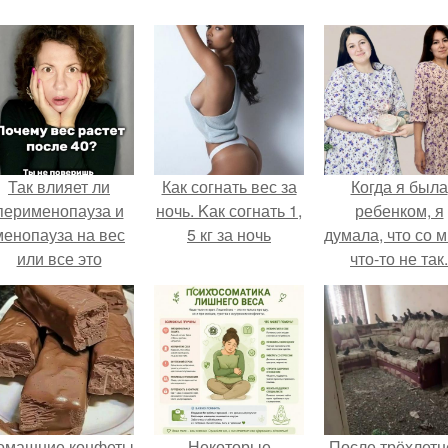
Так влияет ли
Как согнать вес за
Когда я была
перименопауза и
ночь. Kак согнать 1,
ребенком, я
менопауза на вес
5 кг за ночь
думала, что со 
или все это
что-то не так.
ерунда?
омашние конфеты
Некоторые
После трёхлетн