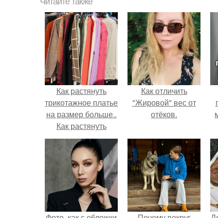
Читайте также
Как растянуть
Как отличить
трикотажное платье
"Жировой" вес от
на размер больше..
отёков.
Как растянуть
севший трикотаж
Фото, как с обложки
Почему вокруг
Д