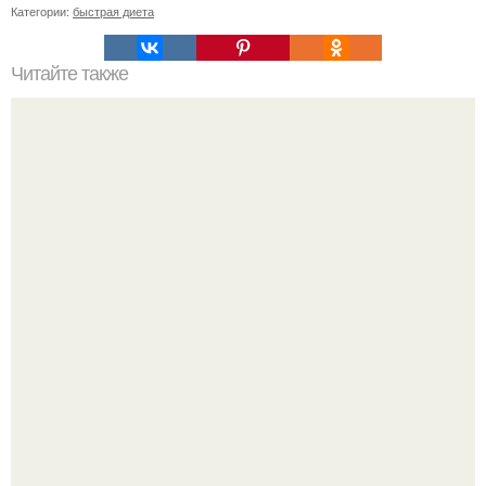
Категории:
быстрая диета
Читайте также
Диета "Любимая". За 7 дней уходит до 10 кг.
Метабуст нужен не "Идеальным", а живым людям.