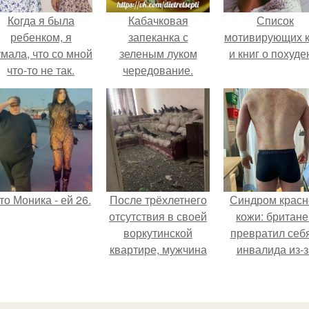
Когда я была
Кабачковая
Список
ребенком, я
запеканка с
мотивирующих к
мала, что со мной
зеленым луком
и книг о похуде
что-то не так.
чередование.
то Моника - ей 26.
После трёхлетнего
Синдром красн
отсутствия в своей
кожи: британе
воркутинской
превратил себ
квартире, мужчина
инвалида из-з
вернулся и
бесконтрольно
обнаружил, что его
использовани
жилище стало
мази.