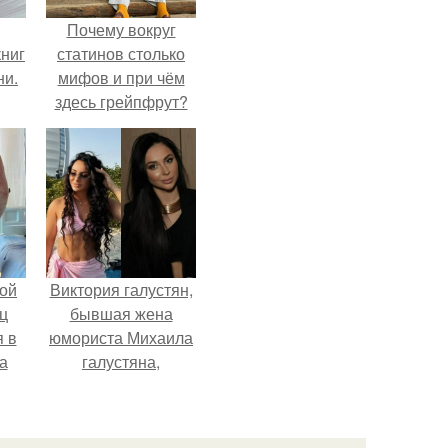
Почему вокруг
ниг
статинов столько
ни.
мифов и при чём
здесь грейпфрут?
ой
Виктория галустян,
ц
бывшая жена
я в
юмориста Михаила
а
галустяна,
го
рассказала о
я
неожиданных
последствиях