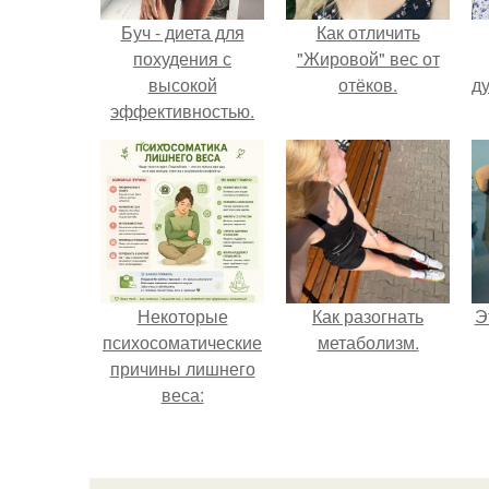
Буч - диета для
Как отличить
похудения с
"Жировой" вес от
высокой
отёков.
ду
эффективностью.
Некоторые
Как разогнать
Э
психосоматические
метаболизм.
причины лишнего
веса: