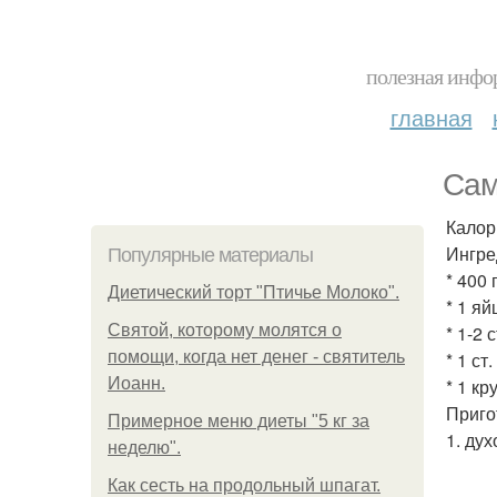
полезная инфор
главная
Сам
Калор
Ингре
Популярные материалы
* 400
Диетический торт "Птичье Молоко".
* 1 яй
Святой, которому молятся о
* 1-2 
помощи, когда нет денег - святитель
* 1 ст
Иоанн.
* 1 к
Приго
Примерное меню диеты "5 кг за
1. дух
неделю".
Как сесть на продольный шпагат.