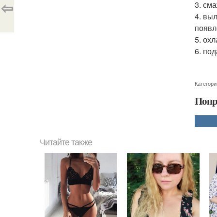
⇦
3. см
4. вы
появл
5. ох
6. по
Категори
Понр
Читайте также