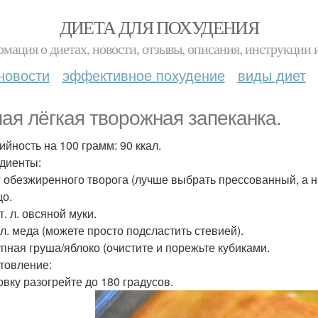
ДИЕТА ДЛЯ ПОХУДЕНИЯ
мация о диетах, новости, отзывы, описания, инструкции 
новости
эффективное похудение
виды диет
ая лёгкая творожная запеканка.
ийность на 100 грамм: 90 ккал.
диенты:
 г обезжиренного творога (лучше выбрать прессованный, а 
цо.
ст. л. овсяной муки.
. л. меда (можете просто подсластить стевией).
рупная груша/яблоко (очистите и порежьте кубиками.
товление:
овку разогрейте до 180 градусов.