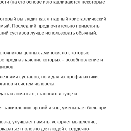
сти (на его основе изготавливаются некоторые
который выглядит как янтарный кристаллический
римый. Последний предпочтительно применять
аний суставов лучше использовать обычный.
источником ценных аминокислот, которые
ое предназначение которых – возобновление и
дисков.
езнями суставов, но и для их профилактики.
рганов и систем человека:
ать и ломаться, становятся гуще и
т заживлению эрозий и язв, уменьшает боль при
мозга, улучшает память, ускоряет мышление;
казаться полезно для людей с сердечно-