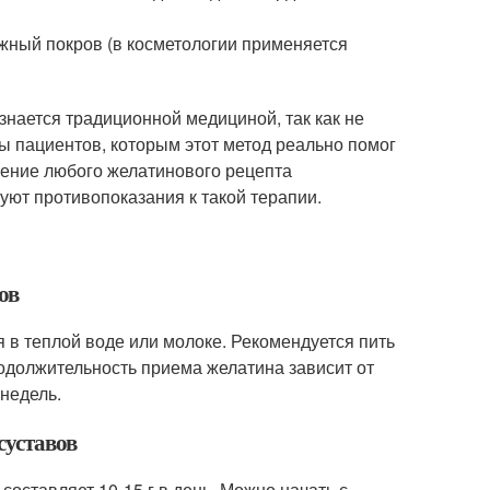
жный покров (в косметологии применяется
знается традиционной медициной, так как не
ы пациентов, которым этот метод реально помог
енение любого желатинового рецепта
уют противопоказания к такой терапии.
ов
 в теплой воде или молоке. Рекомендуется пить
родолжительность приема желатина зависит от
 недель.
суставов
оставляет 10-15 г в день. Можно начать с