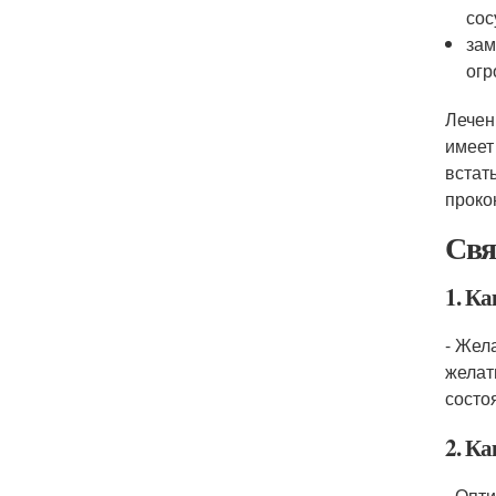
сос
зам
огр
Лечен
имеет
встат
проко
Свя
1. К
- Жел
желат
состо
2. К
- Опт