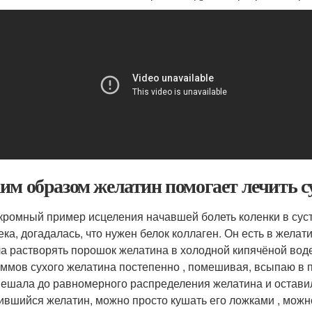
им образом желатин помогает лечить с
кромный пример исцеления начавшей болеть коленки в суст
ка, догадалась, что нужен белок коллаген. Он есть в желатине
а растворять порошок желатина в холодной кипячёной воде
аммов сухого желатина постепенно , помешивая, всыпаю в 
ешала до равномерного распределения желатина и оставил
ившийся желатин, можно просто кушать его ложками , можно,