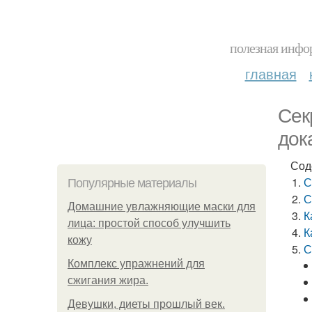
полезная инфор
главная
Сек
док
Сод
С
Популярные материалы
С
Домашние увлажняющие маски для
К
лица: простой способ улучшить
К
кожу
С
Комплекс упражнений для
сжигания жира.
Девушки, диеты прошлый век.