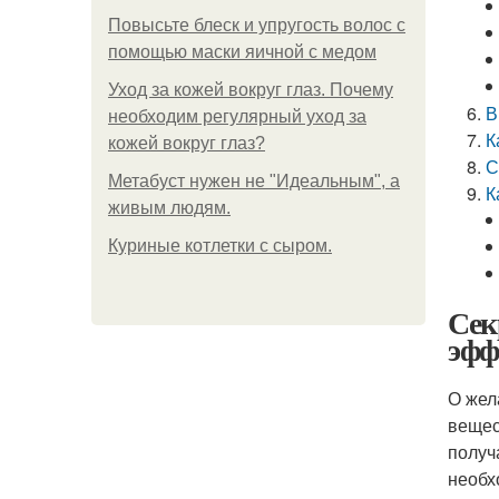
Повысьте блеск и упругость волос с
помощью маски яичной с медом
Уход за кожей вокруг глаз. Почему
В
необходим регулярный уход за
К
кожей вокруг глаз?
С
Метабуст нужен не "Идеальным", а
К
живым людям.
Куриные котлетки с сыром.
Сек
эфф
О жел
вещес
получ
необх