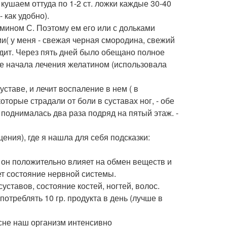
кушаем оттуда по 1-2 ст. ложки каждые 30-40
 как удобно).
ном С. Поэтому ем его или с дольками
( у меня - свежая черная смородина, свежий
ходит. Через пять дней было обещано полное
сле начала лечения желатином (использовала
уставе, и лечит воспаление в нем ( в
торые страдали от боли в суставах ног, - обе
поднималась два раза подряд на пятый этаж. -
ения), где я нашла для себя подсказки:
 он положительно влияет на обмен веществ и
ет состояние нервной системы.
тавов, состояние костей, ногтей, волос.
потреблять 10 гр. продукта в день (лучше в
 сне наш организм интенсивно