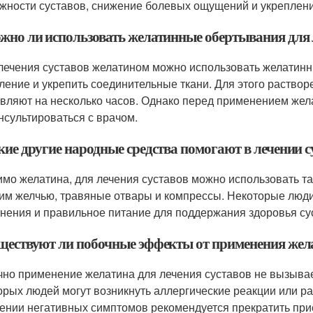
жности суставов, снижение болевых ощущений и укреплени
ожно ли использовать желатинные обертывания для 
 лечения суставов желатином можно использовать желатинн
ление и укрепить соединительные ткани. Для этого раствор
авляют на несколько часов. Однако перед применением же
нсультироваться с врачом.
кие другие народные средства помогают в лечении с
имо желатина, для лечения суставов можно использовать та
им желчью, травяные отвары и компрессы. Некоторые люди
нения и правильное питание для поддержания здоровья су
уществуют ли побочные эффекты от применения жела
чно применение желатина для лечения суставов не вызывае
орых людей могут возникнуть аллергические реакции или ра
ении негативных симптомов рекомендуется прекратить прие