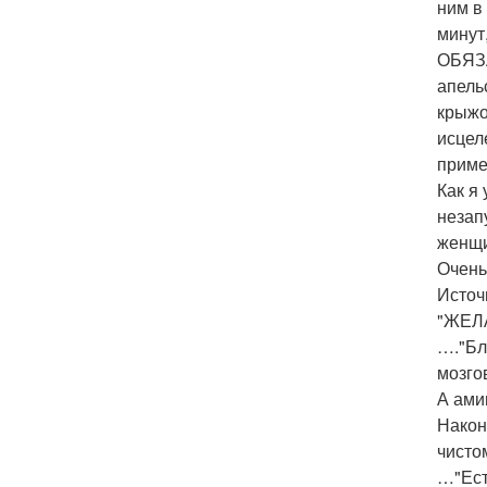
ним в
минут
ОБЯЗА
апель
крыжо
исцел
приме
Как я
незап
женщи
Очень
Источ
"ЖЕЛ
…."Бл
мозго
А ами
Након
чисто
…"Ест