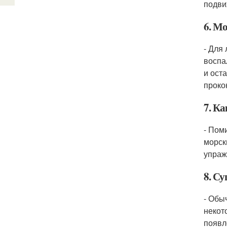
подви
6. М
- Для
воспа
и ост
проко
7. Ка
- Пом
морск
упраж
8. С
- Обы
некот
появл