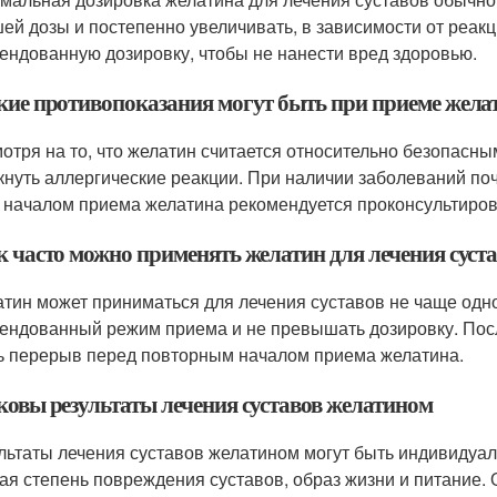
ей дозы и постепенно увеличивать, в зависимости от реак
ендованную дозировку, чтобы не нанести вред здоровью.
акие противопоказания могут быть при приеме желат
мотря на то, что желатин считается относительно безопасны
кнуть аллергические реакции. При наличии заболеваний поч
 началом приема желатина рекомендуется проконсультиров
к часто можно применять желатин для лечения суст
атин может приниматься для лечения суставов не чаще одно
ендованный режим приема и не превышать дозировку. Посл
ь перерыв перед повторным началом приема желатина.
аковы результаты лечения суставов желатином
ультаты лечения суставов желатином могут быть индивидуа
ая степень повреждения суставов, образ жизни и питание.