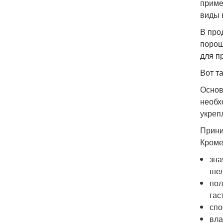
приме
виды 
В про
порош
для п
Вот т
Основ
необх
укреп
Прини
Кроме
зна
шел
пол
гас
спо
вла