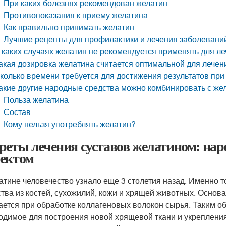
При каких болезнях рекомендован желатин
Противопоказания к приему желатина
Как правильно принимать желатин
Лучшие рецепты для профилактики и лечения заболевани
 каких случаях желатин не рекомендуется применять для л
акая дозировка желатина считается оптимальной для лечен
колько времени требуется для достижения результатов при
акие другие народные средства можно комбинировать с ж
Польза желатина
Состав
Кому нельзя употреблять желатин?
реты лечения суставов желатином: нар
ектом
атине человечество узнало еще 3 столетия назад. Именно т
тва из костей, сухожилий, кожи и хрящей животных. Основа
ается при обработке коллагеновых волокон сырья. Таким об
одимое для построения новой хрящевой ткани и укреплени