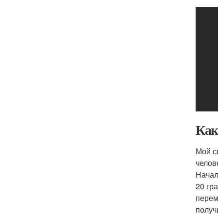
Как
Мой с
челове
Начал
20 гр
перем
получ