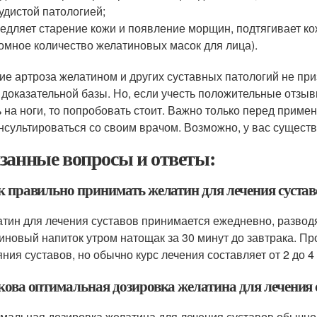
удистой патологией;
едляет старение кожи и появление морщин, подтягивает ко
омное количество желатиновых масок для лица).
ие артроза желатином и других суставных патологий не при
 доказательной базы. Но, если учесть положительные отзыв
ь на ноги, то попробовать стоит. Важно только перед прим
нсультироваться со своим врачом. Возможно, у вас существ
занные вопросы и ответы:
ак правильно принимать желатин для лечения сустав
атин для лечения суставов принимается ежедневно, разводя
иновый напиток утром натощак за 30 минут до завтрака. П
яния суставов, но обычно курс лечения составляет от 2 до 4
акова оптимальная дозировка желатина для лечения 
имальная дозировка желатина для лечения суставов обычно с