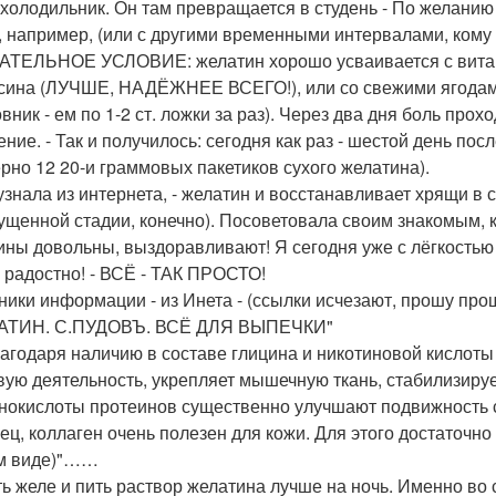
 холодильник. Он там превращается в студень - По желанию 
, например, (или с другими временными интервалами, кому -
ТЕЛЬНОЕ УСЛОВИЕ: желатин хорошо усваивается с витами
сина (ЛУЧШЕ, НАДЁЖНЕЕ ВСЕГО!), или со свежими ягодами
вник - ем по 1-2 ст. ложки за раз). Через два дня боль про
ение. - Так и получилось: сегодня как раз - шестой день по
рно 12 20-и граммовых пакетиков сухого желатина).
 узнала из интернета, - желатин и восстанавливает хрящи в с
ущенной стадии, конечно). Посоветовала своим знакомым, ко
ны довольны, выздоравливают! Я сегодня уже с лёгкостью 
 радостно! - ВСЁ - ТАК ПРОСТО!
ники информации - из Инета - (ссылки исчезают, прошу прощ
АТИН. С.ПУДОВЪ. ВСЁ ДЛЯ ВЫПЕЧКИ"
агодаря наличию в составе глицина и никотиновой кислоты
вую деятельность, укрепляет мышечную ткань, стабилизиру
нокислоты протеинов существенно улучшают подвижность сус
ец, коллаген очень полезен для кожи. Для этого достаточно 
м виде)"……
ь желе и пить раствор желатина лучше на ночь. Именно во