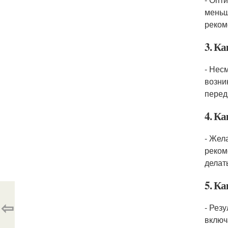
меньш
реком
3. К
- Нес
возни
перед
4. Ка
- Жел
реком
делат
5. К
⇦
- Рез
включ