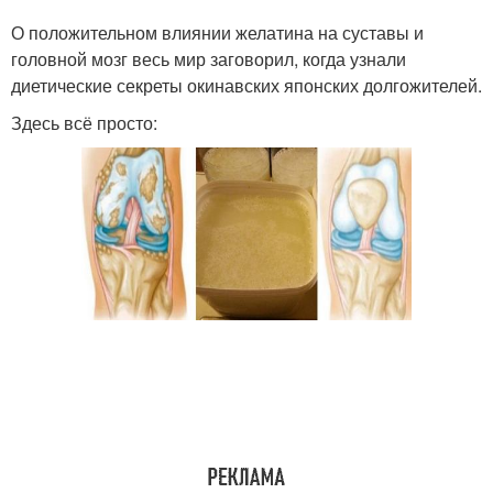
Желатина от артрита
Показания к лечению
О положительном влиянии желатина на суставы и
головной мозг весь мир заговорил, когда узнали
диетические секреты окинавских японских долгожителей.
Здесь всё просто:
Настойки из желатина