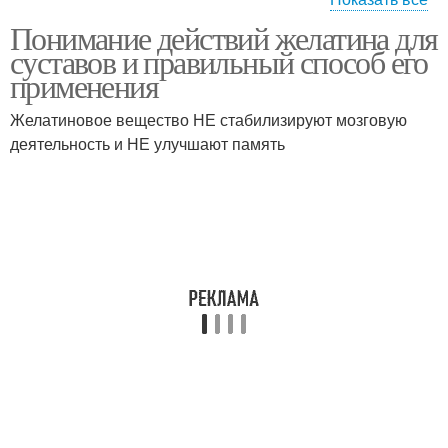
Понимание действий желатина для
Желатина для
Обертывание для
суставов и правильный способ его
здоровых суставов
лечения
применения
Желатиновое вещество НЕ стабилизируют мозговую
Результаты при
деятельность и НЕ улучшают память
Желатина в лечении
лечении
Желатина для
Желатины для суставов
омоложения
Противопоказания к
Желатины при лечении
лечению