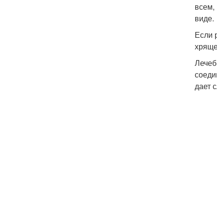
всем,
виде.
Если 
хряще
Лечеб
соеди
дает 