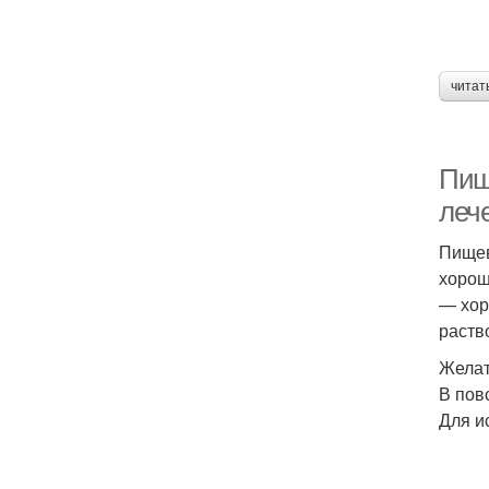
читат
Пищ
леч
Пищев
хорош
— хор
раств
Желат
В пов
Для и