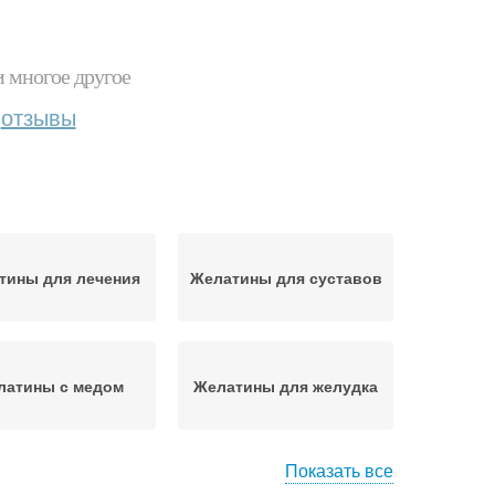
и многое другое
отзывы
тины для лечения
Желатины для суставов
латины с медом
Желатины для желудка
Показать все
Желатины при
Вред от желатина