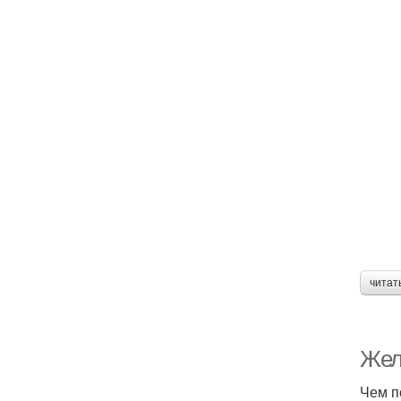
читат
Жел
Чем п