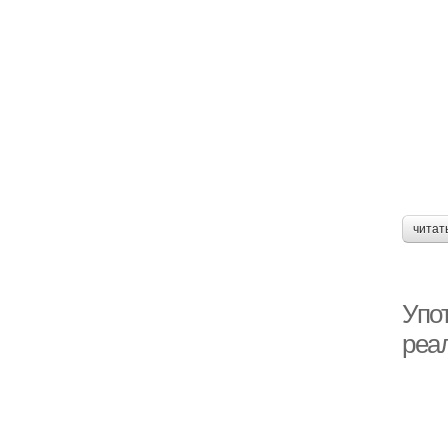
читат
Упо
реа