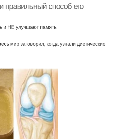
переломах
и правильный способ его
ь и НЕ улучшают память
есь мир заговорил, когда узнали диетические