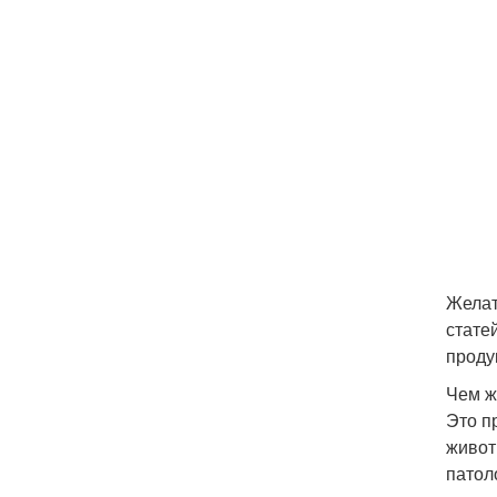
Желат
стате
проду
Чем ж
Это п
живот
патол