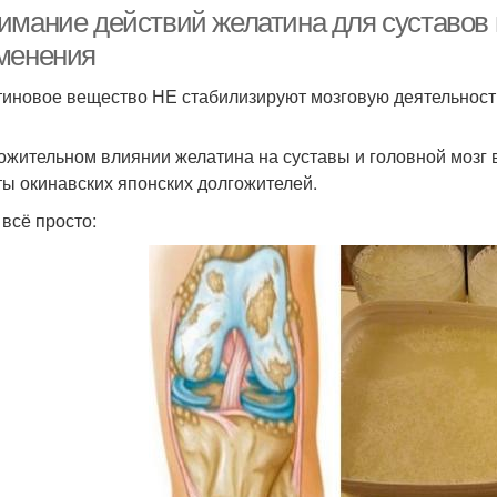
омоложения
организма
имание действий желатина для суставов 
менения
иновое вещество НЕ стабилизируют мозговую деятельност
ожительном влиянии желатина на суставы и головной мозг в
ты окинавских японских долгожителей.
 всё просто: