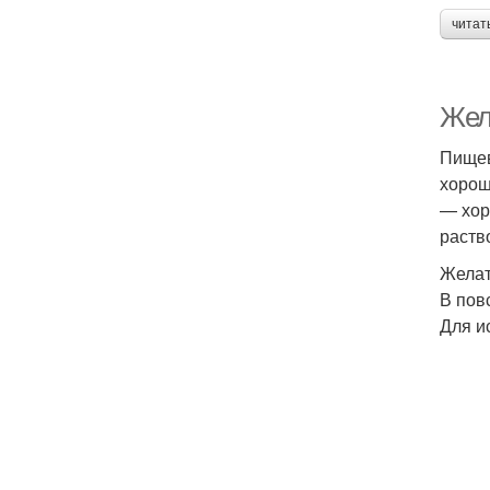
читат
Жела
Пищев
хорош
— хор
раств
Желат
В пов
Для и