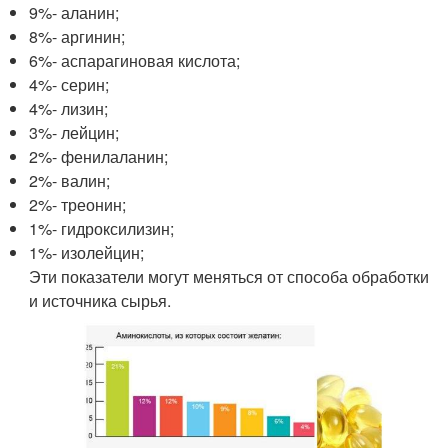
9%- аланин;
8%- аргинин;
6%- аспарагиновая кислота;
4%- серин;
4%- лизин;
3%- лейцин;
2%- фенилаланин;
2%- валин;
2%- треонин;
1%- гидроксилизин;
1%- изолейцин;
Эти показатели могут меняться от способа обработки
и источника сырья.