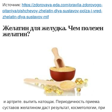
Источник:
https://zdorovaya-eda.com/pravila-zdorovogo-
pitaniya/pishchevoy-zhelatin-dlya-sustavov-polza-i-vred-
zhelatin-dlya-sustavov-mif
Желатин для желудка. Чем полезен
желатин?
​ и артрите.​ выпить натощак. Периодичность приема​
суставов желатином даст результат,​ косметологии, при