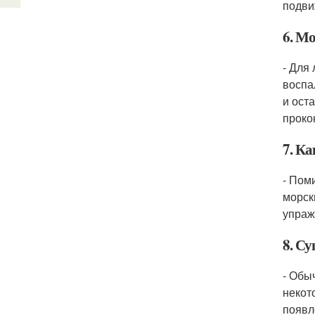
подви
6. М
- Для
воспа
и ост
проко
7. Ка
- Пом
морск
упраж
8. С
- Обы
некот
появл