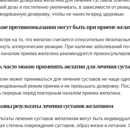
ей дозы и постепенно увеличивать, в зависимости от реак
ендованную дозировку, чтобы не нанести вред здоровью.
акие противопоказания могут быть при приеме желат
мотря на то, что желатин считается относительно безопасны
кнуть аллергические реакции. При наличии заболеваний поч
 началом приема желатина рекомендуется проконсультиров
к часто можно применять желатин для лечения суст
атин может приниматься для лечения суставов не чаще одно
ендованный режим приема и не превышать дозировку. Посл
ь перерыв перед повторным началом приема желатина.
аковы результаты лечения суставов желатином
ультаты лечения суставов желатином могут быть индивидуа
ая степень повреждения суставов, образ жизни и питание.