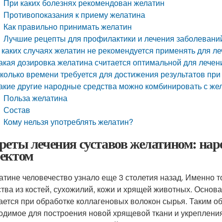
При каких болезнях рекомендован желатин
Противопоказания к приему желатина
Как правильно принимать желатин
Лучшие рецепты для профилактики и лечения заболевани
 каких случаях желатин не рекомендуется применять для л
акая дозировка желатина считается оптимальной для лечен
колько времени требуется для достижения результатов при
акие другие народные средства можно комбинировать с ж
Польза желатина
Состав
Кому нельзя употреблять желатин?
реты лечения суставов желатином: нар
ектом
атине человечество узнало еще 3 столетия назад. Именно т
тва из костей, сухожилий, кожи и хрящей животных. Основа
ается при обработке коллагеновых волокон сырья. Таким об
одимое для построения новой хрящевой ткани и укреплени