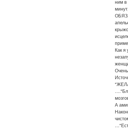
ним в
минут
ОБЯЗА
апель
крыжо
исцел
приме
Как я
незап
женщи
Очень
Источ
"ЖЕЛ
…."Бл
мозго
А ами
Након
чисто
…"Ест