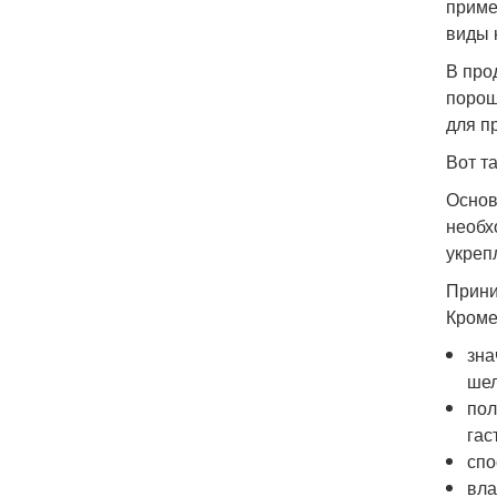
приме
виды 
В про
порош
для п
Вот т
Основ
необх
укреп
Прини
Кроме
зна
шел
пол
гас
спо
вла