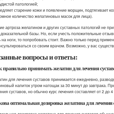
удистой патологией;
едляет старение кожи и появление морщин, подтягивает ко
омное количество желатиновых масок для лица).
ие артроза желатином и других суставных патологий не при
 доказательной базы. Но, если учесть положительные отзыв
ь на ноги, то попробовать стоит. Важно только перед прим
нсультироваться со своим врачом. Возможно, у вас существ
занные вопросы и ответы:
ак правильно принимать желатин для лечения сустав
атин для лечения суставов принимается ежедневно, разводя
иновый напиток утром натощак за 30 минут до завтрака. П
яния суставов, но обычно курс лечения составляет от 2 до 4
акова оптимальная дозировка желатина для лечения 
имальная дозировка желатина для лечения суставов обычно с