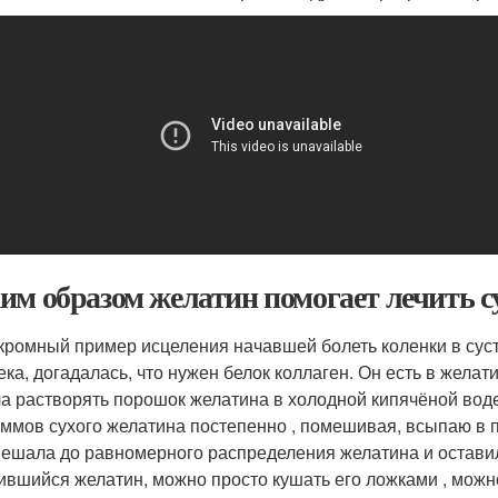
им образом желатин помогает лечить с
кромный пример исцеления начавшей болеть коленки в суст
ка, догадалась, что нужен белок коллаген. Он есть в желатине
а растворять порошок желатина в холодной кипячёной воде
аммов сухого желатина постепенно , помешивая, всыпаю в 
ешала до равномерного распределения желатина и оставил
ившийся желатин, можно просто кушать его ложками , можно,