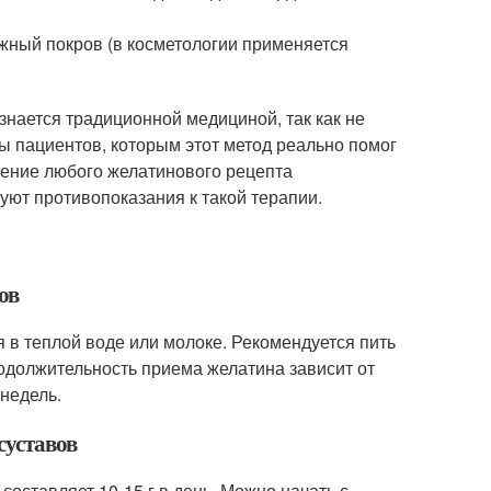
жный покров (в косметологии применяется
знается традиционной медициной, так как не
ы пациентов, которым этот метод реально помог
енение любого желатинового рецепта
уют противопоказания к такой терапии.
ов
 в теплой воде или молоке. Рекомендуется пить
родолжительность приема желатина зависит от
 недель.
суставов
оставляет 10-15 г в день. Можно начать с