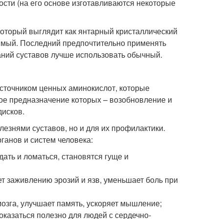
сти (на его основе изготавливаются некоторые
который выглядит как янтарный кристаллический
римый. Последний предпочтительно применять
аний суставов лучше использовать обычный.
источником ценных аминокислот, которые
ое предназначение которых – возобновление и
дисков.
езнями суставов, но и для их профилактики.
рганов и систем человека:
ать и ломаться, становятся гуще и
т заживлению эрозий и язв, уменьшает боль при
мозга, улучшает память, ускоряет мышление;
казаться полезно для людей с сердечно-