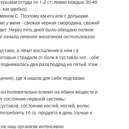
кушаем оттуда по 1-2 ст. ложки каждые 30-40
 как удобно).
ном С. Поэтому ем его или с дольками
( у меня - свежая черная смородина, свежий
ходит. Через пять дней было обещано полное
сле начала лечения желатином (использовала
уставе, и лечит воспаление в нем ( в
торые страдали от боли в суставах ног, - обе
поднималась два раза подряд на пятый этаж. -
ения), где я нашла для себя подсказки:
 он положительно влияет на обмен веществ и
ет состояние нервной системы.
тавов, состояние костей, ногтей, волос.
потреблять 10 гр. продукта в день (лучше в
 сне наш организм интенсивно