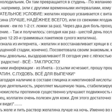
 холодильник. Он там превращается в студень - По желанию 
, например, (или с другими временными интервалами, кому -
ТЕЛЬНОЕ УСЛОВИЕ: желатин хорошо усваивается с витами
сина (ЛУЧШЕ, НАДЁЖНЕЕ ВСЕГО!), или со свежими ягодами
вник - ем по 1-2 ст. ложки за раз). Через два дня боль про
ение. - Так и получилось: сегодня как раз - шестой день по
рно 12 20-и граммовых пакетиков сухого желатина).
 узнала из интернета, - желатин и восстанавливает хрящи в с
ущенной стадии, конечно). Посоветовала своим знакомым, ко
ны довольны, выздоравливают! Я сегодня уже с лёгкостью 
 радостно! - ВСЁ - ТАК ПРОСТО!
ники информации - из Инета - (ссылки исчезают, прошу прощ
АТИН. С.ПУДОВЪ. ВСЁ ДЛЯ ВЫПЕЧКИ"
агодаря наличию в составе глицина и никотиновой кислоты
вую деятельность, укрепляет мышечную ткань, стабилизиру
нокислоты протеинов существенно улучшают подвижность сус
ец, коллаген очень полезен для кожи. Для этого достаточно 
м виде)"……
ь желе и пить раствор желатина лучше на ночь. Именно во