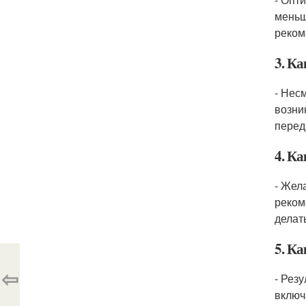
меньш
реком
3. К
- Нес
возни
перед
4. Ка
- Жел
реком
делат
5. К
⇦
- Рез
включ