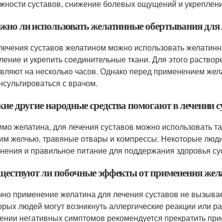
жности суставов, снижение болевых ощущений и укреплени
ожно ли использовать желатинные обертывания для 
 лечения суставов желатином можно использовать желатинн
ление и укрепить соединительные ткани. Для этого раствор
авляют на несколько часов. Однако перед применением же
нсультироваться с врачом.
кие другие народные средства помогают в лечении с
имо желатина, для лечения суставов можно использовать та
им желчью, травяные отвары и компрессы. Некоторые люди
нения и правильное питание для поддержания здоровья су
уществуют ли побочные эффекты от применения жела
чно применение желатина для лечения суставов не вызывае
орых людей могут возникнуть аллергические реакции или ра
ении негативных симптомов рекомендуется прекратить прие