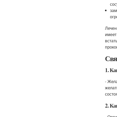
сос
зам
огр
Лечен
имеет
встат
проко
Свя
1. К
- Жел
желат
состо
2. К
- Опт