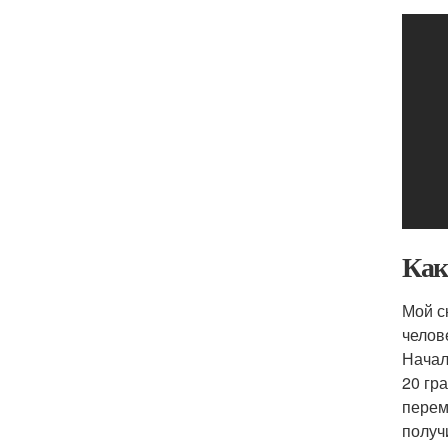
Как
Мой с
челове
Начал
20 гр
перем
получ