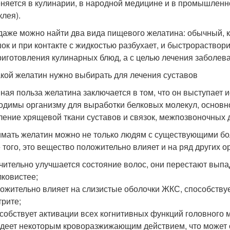
няется в кулинарии, в народной медицине и в промышленно
клея).
даже можно найти два вида пищевого желатина: обычный, 
ок и при контакте с жидкостью разбухает, и быстрораство
риготовления кулинарных блюд, а с целью лечения заболев
акой желатин нужно выбирать для лечения суставов
ная польза желатина заключается в том, что он выступает 
одимы организму для выработки белковых молекул, основн
ление хрящевой ткани суставов и связок, межпозвоночных 
мать желатин можно не только людям с существующими бол
 того, это вещество положительно влияет и на ряд других о
чительно улучшается состояние волос, они перестают выпад
ковистее;
ожительно влияет на слизистые оболочки ЖКС, способствуе
трите;
собствует активации всех когнитивных функций головного 
деет некоторым кроворазжижающим действием, что может о