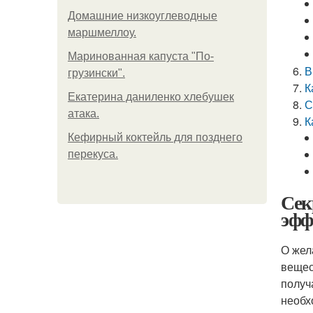
Домашние низкоуглеводные
маршмеллоу.
Маринованная капуста "По-
В
грузински".
К
Екатерина даниленко хлебушек
С
атака.
К
Кефирный коктейль для позднего
перекуса.
Сек
эфф
О жел
вещес
получ
необх