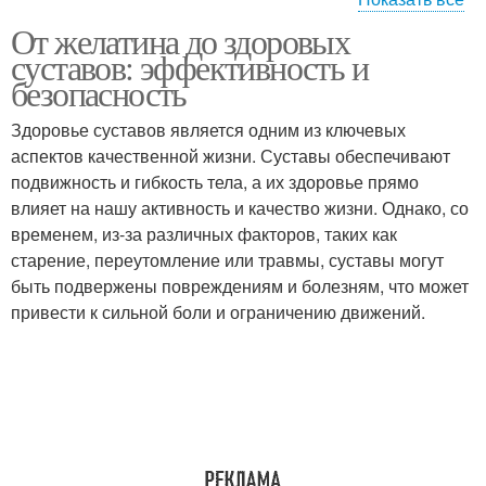
От желатина до здоровых
Желатина для суставов
Вред от желатина
суставов: эффективность и
безопасность
Здоровье суставов является одним из ключевых
Желатины для
аспектов качественной жизни. Суставы обеспечивают
Желатины в сухом виде
здоровья
подвижность и гибкость тела, а их здоровье прямо
влияет на нашу активность и качество жизни. Однако, со
временем, из-за различных факторов, таких как
старение, переутомление или травмы, суставы могут
Желатин в домашних
Вред для здоровья
быть подвержены повреждениям и болезням, что может
условиях
привести к сильной боли и ограничению движений.
Польза для здоровья
Желатины для кожи