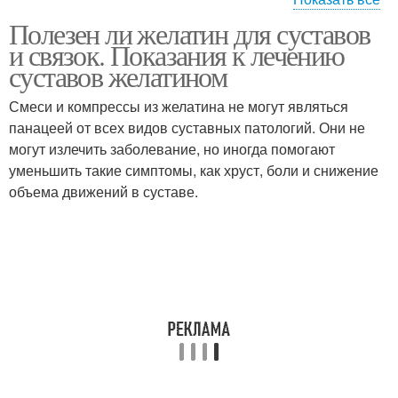
Полезен ли желатин для суставов
Желатины в сухом виде
Вред от желатина
и связок. Показания к лечению
суставов желатином
Смеси и компрессы из желатина не могут являться
панацеей от всех видов суставных патологий. Они не
Желатины для волос
Желатины с детства
могут излечить заболевание, но иногда помогают
уменьшить такие симптомы, как хруст, боли и снижение
объема движений в суставе.