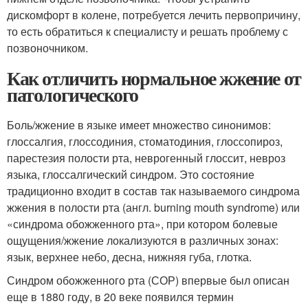
дискомфорт в колене, потребуется лечить первопричину,
то есть обратиться к специалисту и решать проблему с
позвоночником.
Как отличить нормальное жжение от
патологического
Боль/жжение в языке имеет множество синонимов:
глоссалгия, глоссодиния, стоматодиния, глоссопироз,
парестезия полости рта, неврогенный глоссит, невроз
языка, глоссалгический синдром. Это состояние
традиционно входит в состав так называемого синдрома
жжения в полости рта (англ. burning mouth syndrome) или
«синдрома обожженного рта», при котором болевые
ощущения/жжение локализуются в различных зонах:
язык, верхнее небо, десна, нижняя губа, глотка.
Синдром обожженного рта (СОР) впервые был описан
еще в 1880 году, в 20 веке появился термин