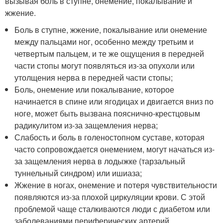
вызывая боль в ступне, онемение, покалывание и
жжение.
Боль в ступне, жжение, покалывание или онемение
между пальцами ног, особенно между третьим и
четвертым пальцем, и те же ощущения в передней
части стопы могут появляться из-за опухоли или
утолщения нерва в передней части стопы;
Боль, онемение или покалывание, которое
начинается в спине или ягодицах и двигается вниз по
ноге, может быть вызвана пояснично-крестцовым
радикулитом из-за защемления нерва;
Слабость и боль в голеностопном суставе, которая
часто сопровождается онемением, могут начаться из-
за защемления нерва в лодыжке (тарзальный
туннельный синдром) или ишиаза;
Жжение в ногах, онемение и потеря чувствительности
появляются из-за плохой циркуляции крови. С этой
проблемой чаще сталкиваются люди с диабетом или
заболеваниями периферических артерий.