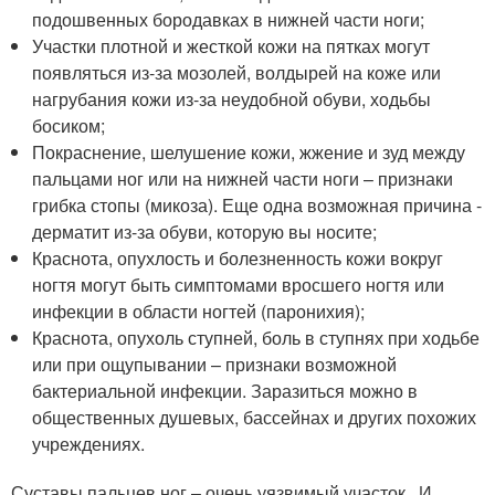
подошвенных бородавках в нижней части ноги;
Участки плотной и жесткой кожи на пятках могут
появляться из-за мозолей, волдырей на коже или
нагрубания кожи из-за неудобной обуви, ходьбы
босиком;
Покраснение, шелушение кожи, жжение и зуд между
пальцами ног или на нижней части ноги – признаки
грибка стопы (микоза). Еще одна возможная причина -
дерматит из-за обуви, которую вы носите;
Краснота, опухлость и болезненность кожи вокруг
ногтя могут быть симптомами вросшего ногтя или
инфекции в области ногтей (паронихия);
Краснота, опухоль ступней, боль в ступнях при ходьбе
или при ощупывании – признаки возможной
бактериальной инфекции. Заразиться можно в
общественных душевых, бассейнах и других похожих
учреждениях.
Суставы пальцев ног – очень уязвимый участок . И