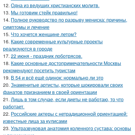
12.
Одна из ведущих христианских молитв.
13.
Мы готовим стейк правильно!
14.
Полное руководство по разрыву мениска: причины,
симптомы и лечение
15.
Что хочется женщине летом?
16.
Какие современные культурные проекты
реализуются в городе
17.
22 июня - праздник лоботрясов.
18.
Какие основные достопримечательности Москвы
рекомендуют посетить туристам
19.
В 54 и всё ещё одинок: нормально ли это
20.
Знаменитые артисты, которые шокировали своих
фанатов признанием в своей ориентации
21.
Лишь в том случае, если диеты не работаю, то что
работает.
22.
Российские актеры с нетрадиционной ориентацией:
известные лица за кулисами
23.
Ультразвуковая анатомия коленного сустава: основы