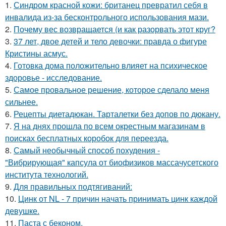
1.
Синдром красной кожи: британец превратил себя в
инвалида из-за бесконтрольного использования мази.
2.
Почему вес возвращается (и как разорвать этот круг?
3.
37 лет, двое детей и тело девочки: правда о фигуре
Кристины асмус.
4.
Готовка дома положительно влияет на психическое
здоровье - исследование.
5.
Самое провальное решение, которое сделало меня
сильнее.
6.
Рецепты диетадюкан. Тарталетки без допов по дюкану.
7.
Я на днях прошла по всем окрестным магазинам в
поисках бесплатных коробок для переезда.
8.
Самый необычный способ похудения -
"Вибрирующая" капсула от биофизиков массачусетского
института технологий.
9.
Для правильных подтягиваний:
10.
Цинк от NL - 7 причин начать принимать цинк каждой
девушке.
11.
Паста с беконом.