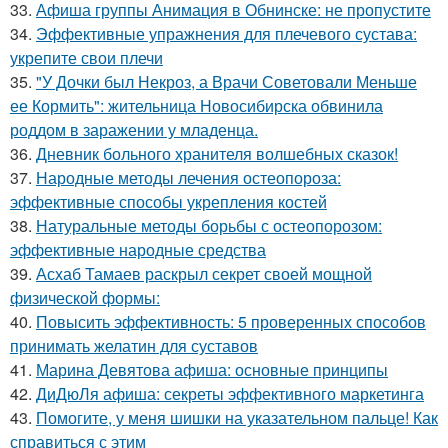
33.
Афиша группы Анимация в Обнинске: не пропустите
34.
Эффективные упражнения для плечевого сустава:
укрепите свои плечи
35.
"У Дочки был Некроз, а Врачи Советовали Меньше
ее Кормить": жительница Новосибирска обвинила
роддом в заражении у младенца.
36.
Дневник больного хранителя волшебных сказок!
37.
Народные методы лечения остеопороза:
эффективные способы укрепления костей
38.
Натуральные методы борьбы с остеопорозом:
эффективные народные средства
39.
Асхаб Тамаев раскрыл секрет своей мощной
физической формы:
40.
Повысить эффективность: 5 проверенных способов
принимать желатин для суставов
41.
Марина Девятова афиша: основные принципы
42.
ДиДюЛя афиша: секреты эффективного маркетинга
43.
Помогите, у меня шишки на указательном пальце! Как
справиться с этим