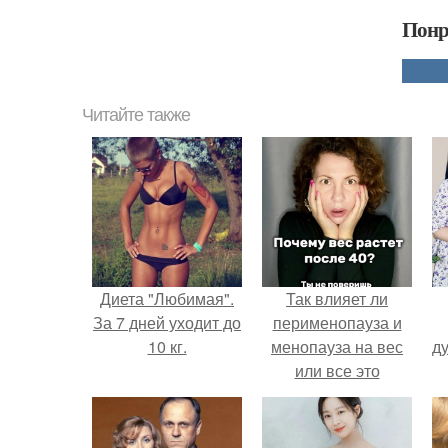
Понр
Читайте также
Диета "Любимая".
Так влияет ли
За 7 дней уходит до
перименопауза и
10 кг.
менопауза на вес
ду
или все это
ерунда?