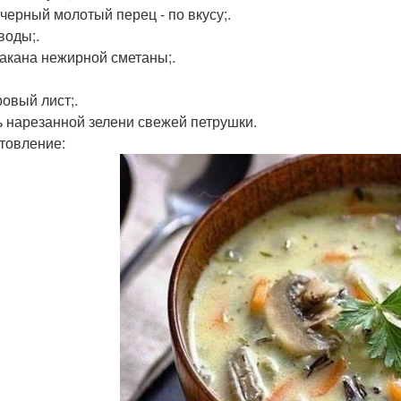
 черный молотый перец - по вкусу;.
 воды;.
такана нежирной сметаны;.
ровый лист;.
ь нарезанной зелени свежей петрушки.
товление: