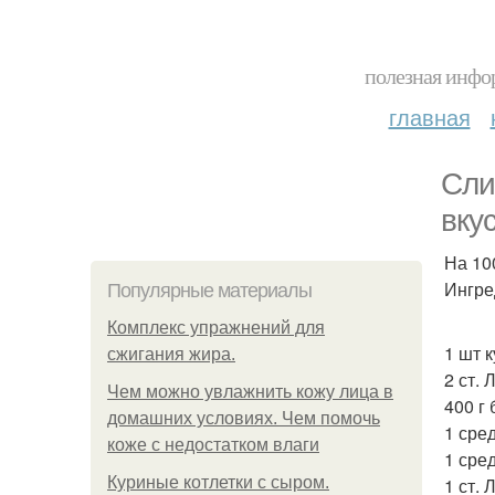
полезная инфор
главная
Сли
вку
На 100
Ингре
Популярные материалы
Комплекс упражнений для
1 шт 
сжигания жира.
2 ст.
Чем можно увлажнить кожу лица в
400 г
домашних условиях. Чем помочь
1 сре
коже с недостатком влаги
1 сре
Куриные котлетки с сыром.
1 ст. 