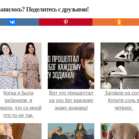
авилось? Поделитесь с друзьями!
Когда я была
Вот что прошептал
Заговор на сол
ребенком, я
на ухо бог каждому
Купите соль 
мала, что со мной
знаку зодиака!
четверг.
что-то не так.