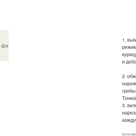
1. вы
⇦
режим
куриц
и доб
2. об
нареж
грибы
Тонко
3. вк
нарез
кажду
Категори