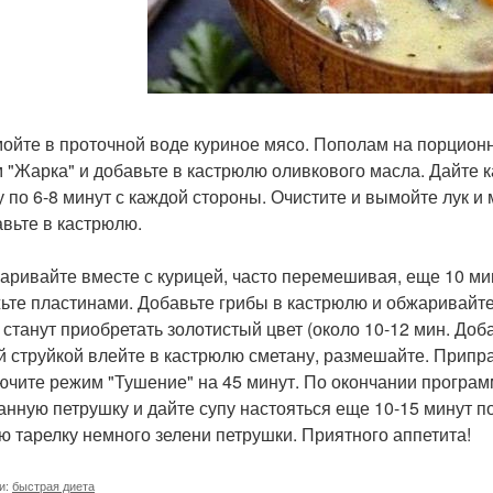
мойте в проточной воде куриное мясо. Пополам на порционн
 "Жарка" и добавьте в кастрюлю оливкового масла. Дайте 
у по 6-8 минут с каждой стороны. Очистите и вымойте лук и
авьте в кастрюлю.
жаривайте вместе с курицей, часто перемешивая, еще 10 ми
ьте пластинами. Добавьте грибы в кастрюлю и обжаривайте
 станут приобретать золотистый цвет (около 10-12 мин. Доб
й струйкой влейте в кастрюлю сметану, размешайте. Припра
лючите режим "Тушение" на 45 минут. По окончании програ
анную петрушку и дайте супу настояться еще 10-15 минут по
ю тарелку немного зелени петрушки. Приятного аппетита!
и:
быстрая диета