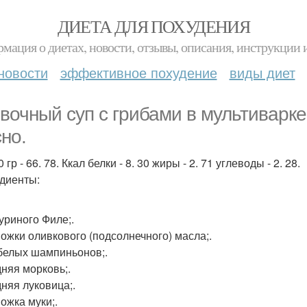
ДИЕТА ДЛЯ ПОХУДЕНИЯ
мация о диетах, новости, отзывы, описания, инструкции 
новости
эффективное похудение
виды диет
вочный суп с грибами в мультиварке
сно.
 гр - 66. 78. Ккал белки - 8. 30 жиры - 2. 71 углеводы - 2. 28.
диенты:
куриного Филе;.
 Ложки оливкового (подсолнечного) масла;.
 белых шампиньонов;.
дняя морковь;.
дняя луковица;.
Ложка муки;.