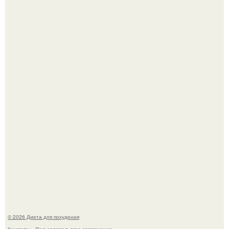
Синдром красной кожи: британец превратил себя в
инвалида из-за бесконтрольного использования мази.
Виктория галустян, бывшая жена юмориста Михаила
галустяна, рассказала о неожиданных последствиях
развода.
© 2026 Диета для похудения