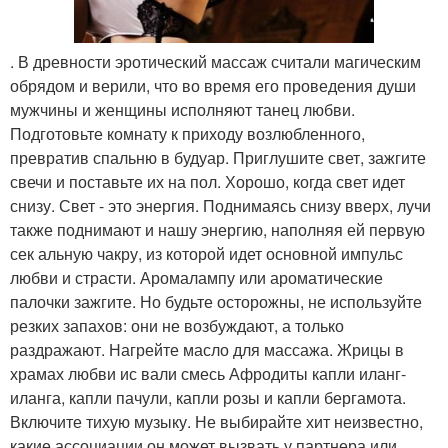
. В древности эротический массаж считали магическим
обрядом и верили, что во время его проведения души
мужчины и женщины исполняют танец любви.
Подготовьте комнату к приходу возлюбленного,
превратив спальню в будуар. Приглушите свет, зажгите
свечи и поставьте их на пол. Хорошо, когда свет идет
снизу. Свет - это энергия. Поднимаясь снизу вверх, лучи
также поднимают и нашу энергию, наполняя ей первую
сек альную чакру, из которой идет основной импульс
любви и страсти. Аромалампу или ароматические
палочки зажгите. Но будьте осторожны, не используйте
резких запахов: они не возбуждают, а только
раздражают. Нагрейте масло для массажа. Жрицы в
храмах любви ис вали смесь Афродиты капли иланг-
иланга, капли пачули, капли розы и капли бергамота.
Включите тихую музыку. Не выбирайте хит неизвестно,
какие ассоциации он может вызвать у партнера или