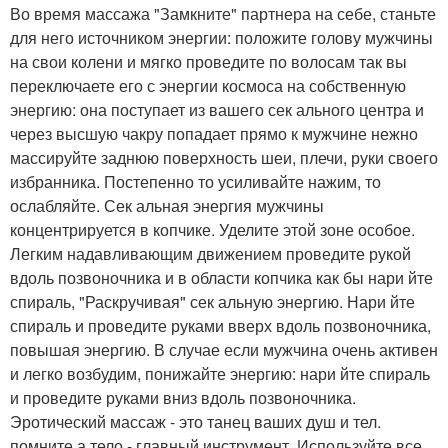
Во время массажа "Замкните" партнера на себе, станьте
для него источником энергии: положите голову мужчины
на свои колени и мягко проведите по волосам так вы
переключаете его с энергии космоса на собственную
энергию: она поступает из вашего сек ального центра и
через высшую чакру попадает прямо к мужчине нежно
массируйте заднюю поверхность шеи, плечи, руки своего
избранника. Постепенно то усиливайте нажим, то
ослабляйте. Сек альная энергия мужчины
концентрируется в копчике. Уделите этой зоне особое.
Легким надавливающим движением проведите рукой
вдоль позвоночника и в области копчика как бы нари йте
спираль, "Раскручивая" сек альную энергию. Нари йте
спираль и проведите руками вверх вдоль позвоночника,
повышая энергию. В случае если мужчина очень активен
и легко возбудим, понижайте энергию: нари йте спираль
и проведите руками вниз вдоль позвоночника.
Эротический массаж - это танец ваших душ и тел.
помните а тело - главный инструмент. Используйте все