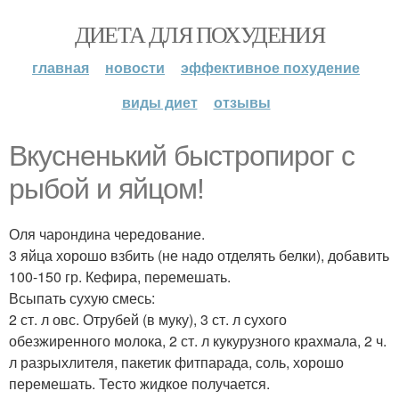
ДИЕТА ДЛЯ ПОХУДЕНИЯ
главная
новости
эффективное похудение
виды диет
отзывы
Вкусненький быстропирог с
рыбой и яйцом!
Оля чарондина чередование.
3 яйца хорошо взбить (не надо отделять белки), добавить
100-150 гр. Кефира, перемешать.
Всыпать сухую смесь:
2 ст. л овс. Отрубей (в муку), 3 ст. л сухого
обезжиренного молока, 2 ст. л кукурузного крахмала, 2 ч.
л разрыхлителя, пакетик фитпарада, соль, хорошо
перемешать. Тесто жидкое получается.