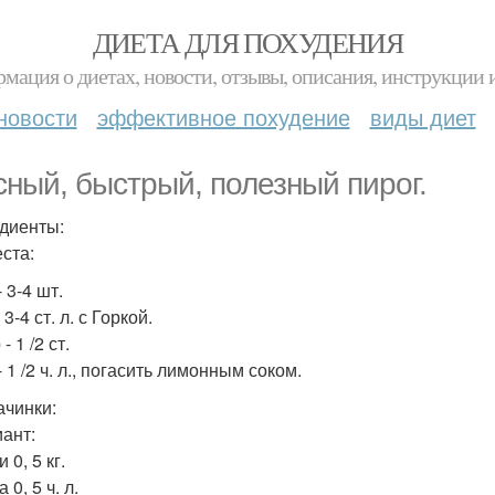
ДИЕТА ДЛЯ ПОХУДЕНИЯ
мация о диетах, новости, отзывы, описания, инструкции 
новости
эффективное похудение
виды диет
сный, быстрый, полезный пирог.
диенты:
еста:
 3-4 шт.
 3-4 ст. л. с Горкой.
- 1 /2 ст.
 1 /2 ч. л., погасить лимонным соком.
ачинки:
иант:
 0, 5 кг.
 0, 5 ч. л.