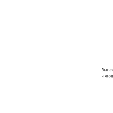
Выпек
и яго