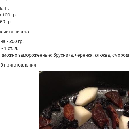
иант:
 100 гр.
50 гр.
аливки пирога:
а - 200 гр.
- 1 ст. л.
 (можно замороженные: брусника, черника, клюква, смородин
б приготовления: