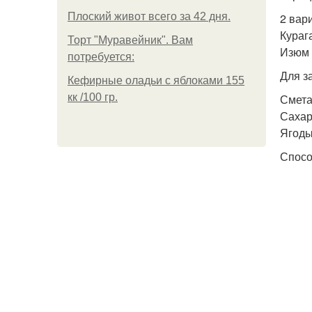
Плоский живот всего за 42 дня.
2 вар
Курага
Торт "Муравейник". Вам
Изюм 
потребуется:
Для з
Кефирные оладьи с яблоками 155
кк /100 гр.
Сметан
Сахар 
Ягоды
Спосо