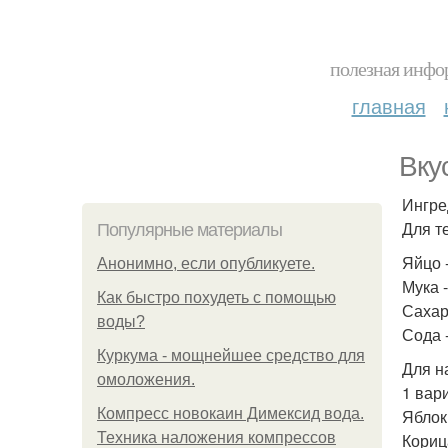
полезная инфор
главная
Вку
Ингре
Для т
Популярные материалы
Яйцо -
Анонимно, если опубликуете.
Мука -
Как быстро похудеть с помощью
Сахар 
воды?
Сода -
Куркума - мощнейшее средство для
Для н
омоложения.
1 вар
Компресс новокаин Димексид вода.
Яблоки
Техника наложения компрессов
Корица