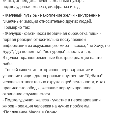
кишка, аппендикс, печень, желчный пузырь,
поджелудочная железа, диафрагма и т. д.
- Желчный пузырь - накопление желчи - внутренние
"Желчные" эмоции относительно других людей.
Примерно так:
- Желудок - фактически первичная обработка пищи -
первая реакция относительно поступающей
информации из окружающего мира - психоз, "не Хочу, не
Буду", "да пошел ты", "вот уроды", злость и т. д.
В целом - кратковременные быстрые реакции на что-
либо.
- Тонкий кишечник - вторичное переваривание и
усвоение пищи - долгосрочные внутренние "Дебаты"
человека относительно окружающей реальности, и как
правило это: обиды, желание вернуть прошлое,
отрицание случившегося.
- Поджелудочная железа - участие в переваривании
жиров - реакция человека на чужие проблемы,
"Подливание Масла в Огонь".