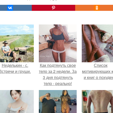
Неделькин - с.
Как подтянуть свое
Список
Встречи и груши.
тело за 2 недели. За
мотивирующих к
3 дня подтянуть
и книг о похуде
тело - реально!