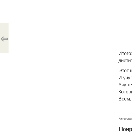
⇦
Итого
диетит
Этот 
И учу 
Учу т
Котор
Всем, 
Категори
Понр