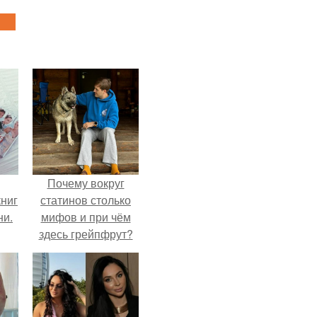
Почему вокруг
ниг
статинов столько
ни.
мифов и при чём
здесь грейпфрут?