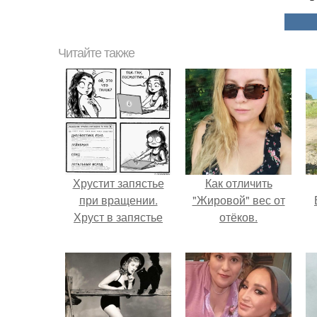
Читайте также
Хрустит запястье
Как отличить
при вращении.
"Жировой" вес от
Хруст в запястье
отёков.