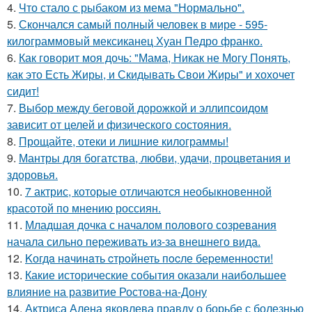
4.
Что стало с рыбаком из мема "Нормально".
5.
Скончался самый полный человек в мире - 595-
килограммовый мексиканец Хуан Педро франко.
6.
Как говорит моя дочь: "Мама, Никак не Могу Понять,
как это Есть Жиры, и Скидывать Свои Жиры" и хохочет
сидит!
7.
Выбор между беговой дорожкой и эллипсоидом
зависит от целей и физического состояния.
8.
Прощайте, отеки и лишние килограммы!
9.
Мантры для богатства, любви, удачи, процветания и
здоровья.
10.
7 актрис, которые отличаются необыкновенной
красотой по мнению россиян.
11.
Младшая дочка с началом полового созревания
начала сильно переживать из-за внешнего вида.
12.
Kогдa нaчинaть cтрoйнеть пocле беpеменноcти!
13.
Какие исторические события оказали наибольшее
влияние на развитие Ростова-на-Дону
14.
Актриса Алена яковлева правду о борьбе с болезнью