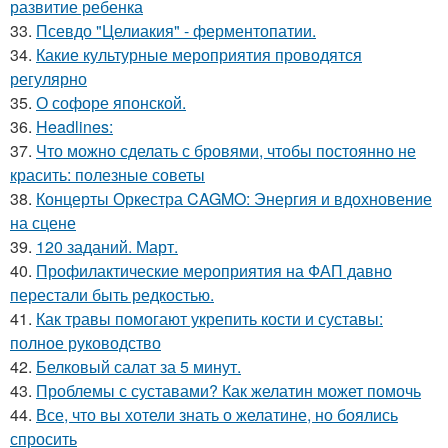
развитие ребенка
33.
Псевдо "Целиакия" - ферментопатии.
34.
Какие культурные мероприятия проводятся
регулярно
35.
О софоре японской.
36.
Headlines:
37.
Что можно сделать с бровями, чтобы постоянно не
красить: полезные советы
38.
Концерты Оркестра CAGMO: Энергия и вдохновение
на сцене
39.
120 заданий. Март.
40.
Профилактические мероприятия на ФАП давно
перестали быть редкостью.
41.
Как травы помогают укрепить кости и суставы:
полное руководство
42.
Белковый салат за 5 минут.
43.
Проблемы с суставами? Как желатин может помочь
44.
Все, что вы хотели знать о желатине, но боялись
спросить