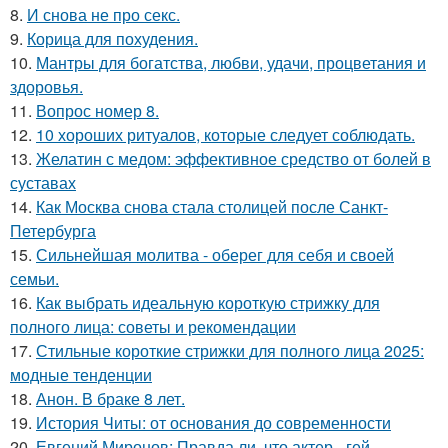
8.
И снова не про секс.
9.
Корица для похудения.
10.
Мантры для богатства, любви, удачи, процветания и
здоровья.
11.
Вопрос номер 8.
12.
10 хороших ритуалов, которые следует соблюдать.
13.
Желатин с медом: эффективное средство от болей в
суставах
14.
Как Москва снова стала столицей после Санкт-
Петербурга
15.
Сильнейшая молитва - оберег для себя и своей
семьи.
16.
Как выбрать идеальную короткую стрижку для
полного лица: советы и рекомендации
17.
Стильные короткие стрижки для полного лица 2025:
модные тенденции
18.
Анон. В браке 8 лет.
19.
История Читы: от основания до современности
20.
Евгений Миронов: Правда ли, что актер - гей