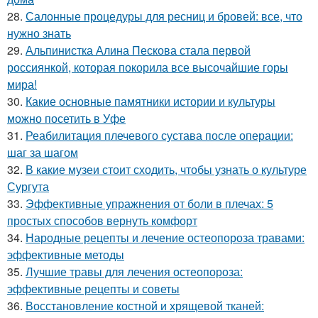
28.
Салонные процедуры для ресниц и бровей: все, что
нужно знать
29.
Альпинистка Алина Пескова стала первой
россиянкой, которая покорила все высочайшие горы
мира!
30.
Какие основные памятники истории и культуры
можно посетить в Уфе
31.
Реабилитация плечевого сустава после операции:
шаг за шагом
32.
В какие музеи стоит сходить, чтобы узнать о культуре
Сургута
33.
Эффективные упражнения от боли в плечах: 5
простых способов вернуть комфорт
34.
Народные рецепты и лечение остеопороза травами:
эффективные методы
35.
Лучшие травы для лечения остеопороза:
эффективные рецепты и советы
36.
Восстановление костной и хрящевой тканей: