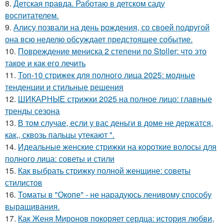
8.
Детская правда. Работаю в детском саду
воспитателем.
9.
Алису позвали на день рождения, со своей подругой
она всю неделю обсуждает предстоящее событие.
10.
Повреждение мениска 2 степени по Stoller: что это
такое и как его лечить
11.
Топ-10 стрижек для полного лица 2025: модные
тенденции и стильные решения
12.
ШИКАРНЫЕ стрижки 2025 на полное лицо: главные
тренды сезона
13.
В том случае, если у вас деньги в доме не держатся,
как,, сквозь пальцы утекают ".
14.
Идеальные женские стрижки на короткие волосы для
полного лица: советы и стили
15.
Как выбрать стрижку полной женщине: советы
стилистов
16.
Томаты в "Окопе" - не нарадуюсь ленивому способу
выращивания.
17.
Как Женя Миронов покоряет сердца: история любви,