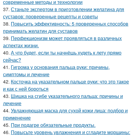
современные методы и технологии
37.
Станьте экспертом в приготовлении желатина для
суставов: проверенные рецепты и советы
38.
Повысить эффективность: 5 проверенных способов
принимать желатин для суставов
39.
Перфекционизм может проявляться в различных
аспектах жизни.
40.
А что будет, если ты начнёшь худеть к лету прямо
сейчас?
41.
Гигрома у основания пальца руки: причины,
симптомы и лечение
42.
Косточка на указательном пальце руки: что это такое
и как с ней бороться
43.
Шишка на сгибе указательного пальца: причины и
лечение
44.
Увлажняющая маска для сухой кожи лица: подбор и
применение
45.
При подагре обязательные продукты.
46.
Повысьте уровень увлажнения и сгладите морщины: