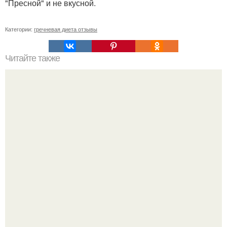
"Пресной" и не вкусной.
Категории:
гречневая диета отзывы
Читайте также
1. три белых фасолины мы замачиваем на ночь в 0. 5
стакане холодной кипяченой воды.