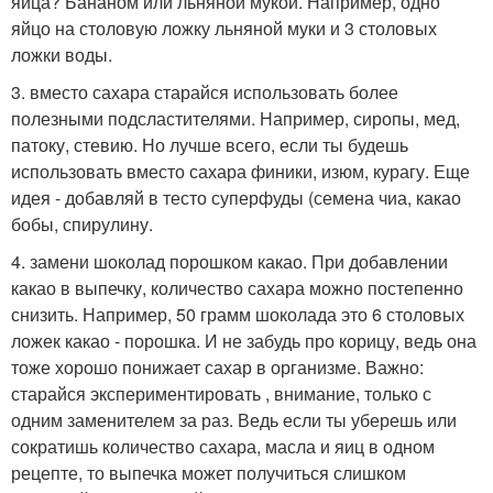
яйца? Бананом или льняной мукой. Например, одно
яйцо на столовую ложку льняной муки и 3 столовых
ложки воды.
3. вместо сахара старайся использовать более
полезными подсластителями. Например, сиропы, мед,
патоку, стевию. Но лучше всего, если ты будешь
использовать вместо сахара финики, изюм, курагу. Еще
идея - добавляй в тесто суперфуды (семена чиа, какао
бобы, спирулину.
4. замени шоколад порошком какао. При добавлении
какао в выпечку, количество сахара можно постепенно
снизить. Например, 50 грамм шоколада это 6 столовых
ложек какао - порошка. И не забудь про корицу, ведь она
тоже хорошо понижает сахар в организме. Важно:
старайся экспериментировать , внимание, только с
одним заменителем за раз. Ведь если ты уберешь или
сократишь количество сахара, масла и яиц в одном
рецепте, то выпечка может получиться слишком