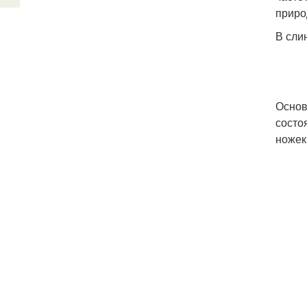
приро
В сли
Основ
состо
ножек