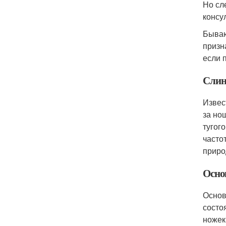
Но сл
консу
Бываю
призн
если 
Слин
Извес
за но
тугог
часто
приро
Осно
Основ
состо
ножек