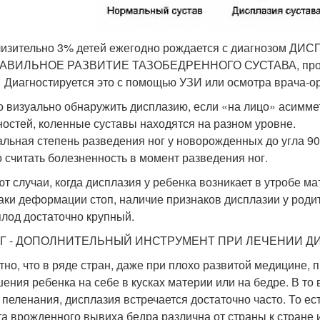
изительно 3% детей ежегодно рождается с диагнозом
АВИЛЬНОЕ РАЗВИТИЕ ТАЗОБЕДРЕННОГО СУСТАВА, провоц
. Диагностируется это с помощью УЗИ или осмотра врача-о
 визуально обнаружить дисплазию, если «на лицо» асиммет
ностей, коленные суставы находятся на разном уровне.
льная степень разведения ног у новорожденных до угла 90*
 считать болезненность в момент разведения ног.
т случаи, когда дисплазия у ребенка возникает в утробе ма
аки деформации стоп, наличие признаков дисплазии у роди
плод достаточно крупный.
Г - ДОПОЛНИТЕЛЬНЫЙ ИНСТРУМЕНТ ПРИ ЛЕЧЕНИИ Д
тно, что в ряде стран, даже при плохо развитой медицине, 
шения ребенка на себе в кусках материи или на бедре. В то 
о пеленания, дисплазия встречается достаточно часто. То е
та врожденного вывиха бедра различна от страны к стране 