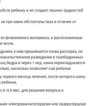
бств ребенку и не создает лишних трудностей
ни при каких обстоятельствах в отличие от
 из фланелевого материала, и расположенную
м чехле.
дыжек, к ним пришивается палка-распорка, по
енасильственном разведении в тазобедренных
шц бедра и через 1 нед. шина перекладывается
лько, насколько позволяет сам ребенок.
у первого месяца лечения, после которого шину-
м ребенка.
з 3–3,5 мес. для решения вопроса о
ание электромагнитотерапии или лазеротерапии