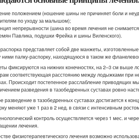
ение положением (ношение шины не причиняет боли и неудо
ителям по уходу за малышом);
нцип непрерывности (шина во время лечения не снимается 
емян Павлика, подушки Фрейка и шины Виленского).
распорка представляет собой две манжеты, изготовленные
 ними палку-распорку, находящуюся в таком же фланелево
ты фиксируются на нижних конечностях, на 2–3 см выше ло
рам соответствующая расстоянию между лодыжками при н
вах. Происходит постепенное расслабление приводящих мы
личением разведения в тазобедренных суставах ровно насто
е разведение в тазобедренных суставах достигается к конц
рку меняют уже 1 раз в 2 нед. в связи с интенсивным росто
енологический контроль осуществляется через 1 мес. и чере
ащении лечения.
естве физиотерапевтического лечения возможно использов