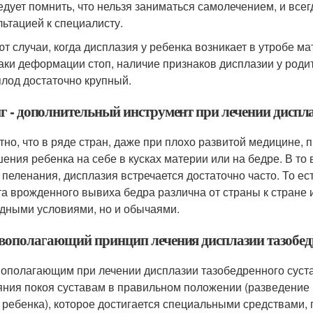
едует помнить, что нельзя заниматься самолечением, и все
льтацией к специалисту.
т случаи, когда дисплазия у ребенка возникает в утробе ма
аки деформации стоп, наличие признаков дисплазии у роди
плод достаточно крупный.
г - дополнительный инструмент при лечении диспл
тно, что в ряде стран, даже при плохо развитой медицине, 
шения ребенка на себе в кусках материи или на бедре. В то 
о пеленания, дисплазия встречается достаточно часто. То е
та врожденного вывиха бедра различна от страны к стране 
дными условиями, но и обычаями.
вополагающий принцип лечения дисплазии тазобедр
ополагающим при лечении дисплазии тазобедренного суст
яния покоя суставам в правильном положении (разведение 
 ребенка), которое достигается специальными средствами,