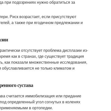
гда при подозрениях нужно обратиться за
тери. Риск возрастает, если присутствуют
телей, а также при ягодичном предлежании и
азии
практически отсутствует проблема дисплазии из-
время как в странах, где существует традиция
сть, как показали множественные исследования,
и обуславливается не только климатом и
енного сустава
ава считается иммобилизация или придание
под определенный угол согнутых в коленях
 применяемыми в ортопедии.