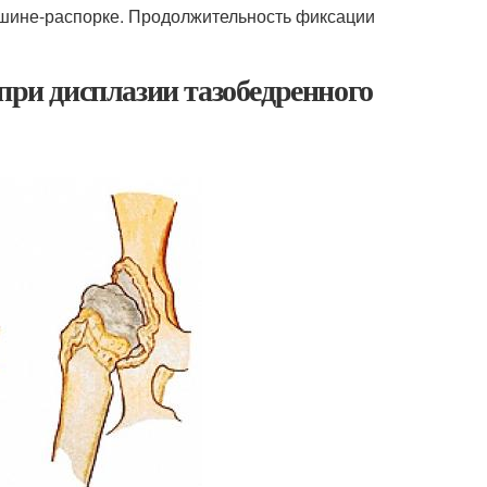
а шине-распорке. Продолжительность фиксации
при дисплазии тазобедренного