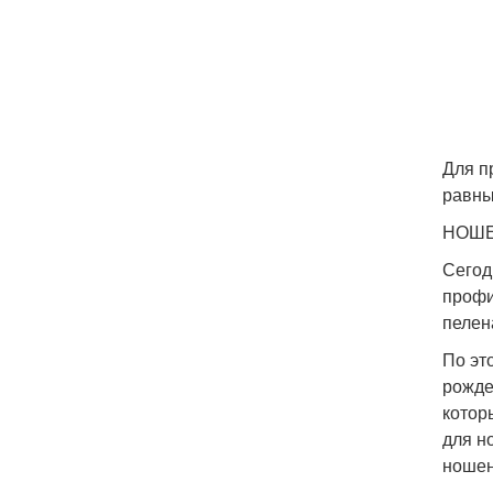
Для п
равны
НОШЕ
Сегод
профи
пелен
По э
рожде
котор
для н
ношен