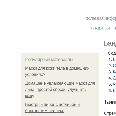
полезная инфор
главная
Бан
Сод
Б
Популярные материалы
С
Маски для кожи тела в домашних
К
условиях?
Д
Домашние увлажняющие маски для
Ч
лица: простой способ улучшить
Б
кожу
Бан
Быстрый пирог с ветчиной и
болгарским перцем.
Стрем