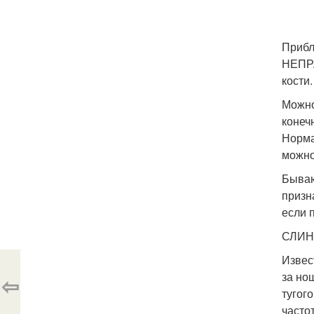
Прибл
НЕПР
кости
Можно
конеч
Норма
можно
Бываю
призн
если 
СЛИН
Извес
за но
⇦
тугог
часто