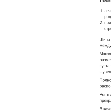
леч
род
при
стр
Шина-
между
Манже
разме
суста
с уве
Полно
распо
Рентг
прекр
В кач