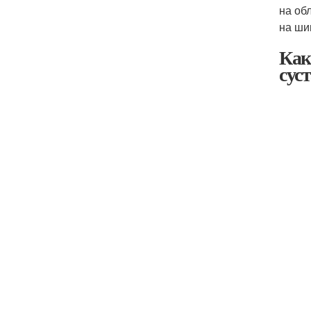
на об
на ши
Как
сус