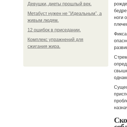
рожде
Девушки, диеты прошлый век.
бедре
Метабуст нужен не "Идеальным", а
ноги 
живым людям.
плече
12 ошибок в приседании.
Фикса
Комплекс упражнений для
опасн
сжигания жира.
разви
Стрем
опред
свыше
однак
Сущес
присп
пробл
назна
Ско
соб