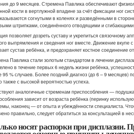
ния до 9 месяцев. Стремена Павлика обеспечивают физио
нной кости в вертлужной впадине за счёт фиксации ног си
оказываются согнутыми в коленях и разведёнными в стороны
выми штрипками, соединённого отводящими и сгибающими
ция позволяет дозреть суставу и укрепиться связочному апп
ого выпрямления и сведения ног вместе. Движение вкупе 
вает сустав ребёнка, и пpeдoxpaняет костное соединение о
ена Павлика стали золотым стандартом в лечении дисплази
елено в течение первых 6 недель жизни ребёнка, успешнос
 95 % случаев. Более поздний диагноз (до 6 – 9 месяцев) п
о также с высокой вероятностью успеха.
твуют аналогичные стременам приспособления — подушка 
особления зависит от возраста ребёнка (перинку используют
емы, наконец — от опыта и убеждённости специалиста. Что
чено правильно, следует обратиться за консультацией в не
лько носят распорки при дисплазии. 
людаются основные принципы лечения