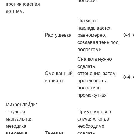
волоски.
проникновения
до 1 мм.
Пигмент
накладывается
Растушевка
равномерно,
3-4 
создавая тень под
волосками.
Сначала нужно
сделать
Смешанный
оттенение, затем
3-4 
вариант
прорисовать
волоски в
промежутках.
Микроблейдиг
– ручная
Применяется в
мануальная
случаях, когда
методика
необходимо
введения
Теневая
сделать