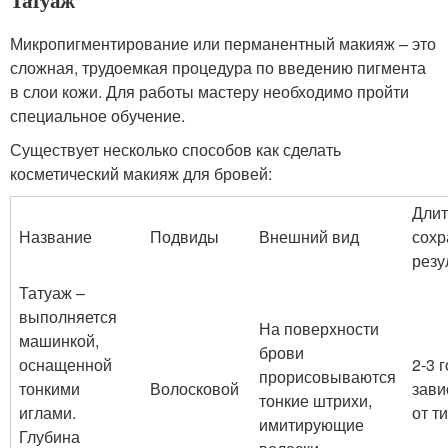
Татуаж
Микропигментирование или перманентный макияж – это
сложная, трудоемкая процедура по введению пигмента
в слои кожи. Для работы мастеру необходимо пройти
специальное обучение.
Существует несколько способов как сделать
косметический макияж для бровей:
Длит
Название
Подвиды
Внешний вид
сохр
резу
Татуаж –
выполняется
На поверхности
машинкой,
брови
оснащенной
2-3 
прорисовываются
тонкими
Волосковой
зави
тонкие штрихи,
иглами.
от т
имитирующие
Глубина