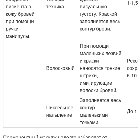
1-1,
пигмента в
техника
визуальную
кожу бровей
густоту. Краской
при помощи
заполняется весь
ручки-
контур брови.
манипулы.
При помощи
маленьких лезвий
и краски
Реко
Волосковый
наносятся тонкие
сохр
штрихи,
6-10
имитирующие
волоски бровей.
Заполняется весь
Пиксельное
контур
До 1
напыление
маленькими
точками.
Перманентный макияж надолго избавляет от