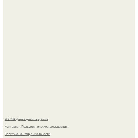
Синдром красной кожи: британец превратил себя в
инвалида из-за бесконтрольного использования мази.
Виктория галустян, бывшая жена юмориста Михаила
галустяна, рассказала о неожиданных последствиях
развода.
© 2026 Диета для похудения
Контакты
Пользовательское соглашение
Политика конфидециальности