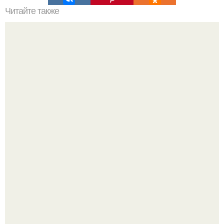
Читайте также
Ёля чернышева. Рецепт для тех, кому надоела курица.
Метабуст нужен не "Идеальным", а живым людям.