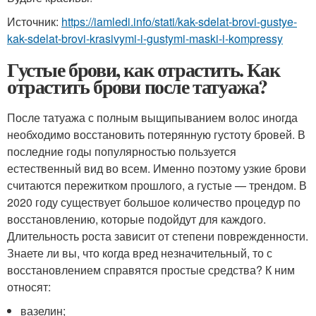
Источник:
https://iamledi.info/stati/kak-sdelat-brovi-gustye-
kak-sdelat-brovi-krasivymi-i-gustymi-maski-i-kompressy
Густые брови, как отрастить. Как
отрастить брови после татуажа?
После татуажа с полным выщипыванием волос иногда
необходимо восстановить потерянную густоту бровей. В
последние годы популярностью пользуется
естественный вид во всем. Именно поэтому узкие брови
считаются пережитком прошлого, а густые — трендом. В
2020 году существует большое количество процедур по
восстановлению, которые подойдут для каждого.
Длительность роста зависит от степени поврежденности.
Знаете ли вы, что когда вред незначительный, то с
восстановлением справятся простые средства? К ним
относят:
вазелин;