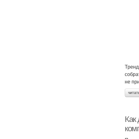
Тренд
собра
не пр
читат
Как 
ком