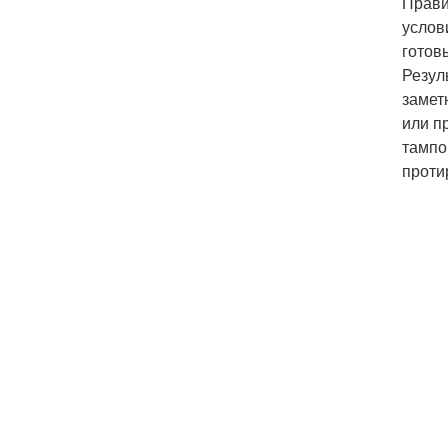
Прави
услов
готов
Резул
замет
или п
тампо
проти