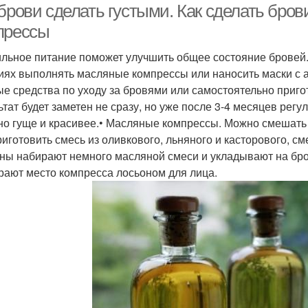
брови сделать густыми. Как сделать бров
прессы
льное питание поможет улучшить общее состояние бровей
иях выполнять масляные компрессы или наносить маски с 
ые средства по уходу за бровями или самостоятельно приго
ьтат будет заметен не сразу, но уже после 3-4 месяцев регу
но гуще и красивее.• Масляные компрессы. Можно смешать
риготовить смесь из оливкового, льняного и касторового, 
ны набирают немного масляной смеси и укладывают на бров
рают место компресса лосьоном для лица.