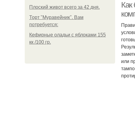
Как 
Плоский живот всего за 42 дня.
ком
Торт "Муравейник". Вам
Прави
потребуется:
услов
Кефирные оладьи с яблоками 155
готов
кк /100 гр.
Резул
замет
или п
тампо
проти