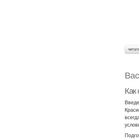
читат
Вас
Как
Введ
Краси
всегд
услов
Подго