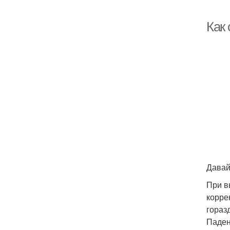
Как
Давай
При в
корре
гораз
Паден