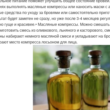
льное питание поможет улучшить общее состояние бровей
иях выполнять масляные компрессы или наносить маски с 
ые средства по уходу за бровями или самостоятельно приго
ьтат будет заметен не сразу, но уже после 3-4 месяцев регу
но гуще и красивее.• Масляные компрессы. Можно смешать
риготовить смесь из оливкового, льняного и касторового, 
ны набирают немного масляной смеси и укладывают на бров
рают место компресса лосьоном для лица.