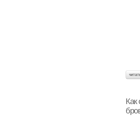
читат
Как 
бро