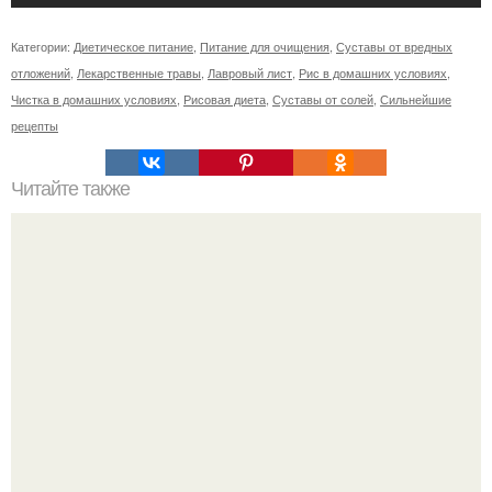
Категории:
Диетическое питание
,
Питание для очищения
,
Суставы от вредных
отложений
,
Лекарственные травы
,
Лавровый лист
,
Рис в домашних условиях
,
Чистка в домашних условиях
,
Рисовая диета
,
Суставы от солей
,
Сильнейшие
рецепты
Читайте также
Двухнедельные диеты Минус 10 кг за. Хорошая диета. 10
дней - Минус 10 кг.