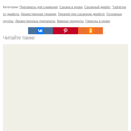
Категории:
Препараты для снижения
,
Сахара в крови
,
Сахарный диабет
,
Таблетки
от диабета
,
Лекарственная терапия
,
Терапия при сахарном диабете
,
Основные
группы
,
Лекарственные препараты
,
Важные продукты
,
Глюкозы в крови
Читайте также
Зож лечение суставов снегом с солью. Снег с солью для
лечения суставов