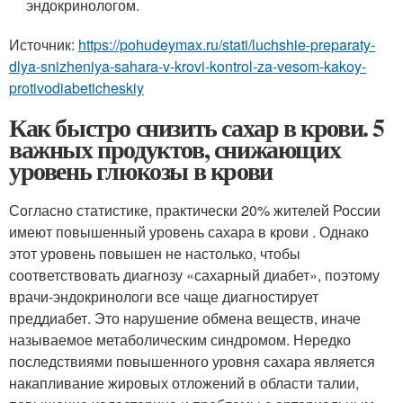
эндокринологом.
Источник:
https://pohudeymax.ru/stati/luchshie-preparaty-
dlya-snizheniya-sahara-v-krovi-kontrol-za-vesom-kakoy-
protivodiabeticheskiy
Как быстро снизить сахар в крови. 5
важных продуктов, снижающих
уровень глюкозы в крови
Согласно статистике, практически 20% жителей России
имеют повышенный уровень сахара в крови . Однако
этот уровень повышен не настолько, чтобы
соответствовать диагнозу «сахарный диабет», поэтому
врачи-эндокринологи все чаще диагностирует
преддиабет. Это нарушение обмена веществ, иначе
называемое метаболическим синдромом. Нередко
последствиями повышенного уровня сахара является
накапливание жировых отложений в области талии,