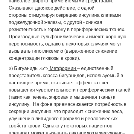
наиболее широко применяемыми средствами.
Оказывают двоякое действие, с одной
стороны стимулируя секрецию инсулина клетками
поджелудочной железы, с другой - снижая
резистентность к гормону в периферических тканях.
Производные сульфонилмочевины имеют хорошую
переносимость, однако в некоторых случаях могут
вызывать гипогликемию (выраженное снижение
концентрации глюкозы в крови).
2) Бигуаниды.-5">
Метформин
– единственный
представитель класса бигуанидов, используемый в
настоящее время, оказывает эффект за счет
повышения чувствительности периферических тканей
(таких как печень, жировая и мышечная ткань) к
инсулину. На фоне приемаснижается потребность в
секреции инсулина, что приводит к снижению веса,
улучшению липидного профиля и реологических
свойств крови. Однако у некоторых пациентов
препарат может вызывать лактацидоз и желудочно–