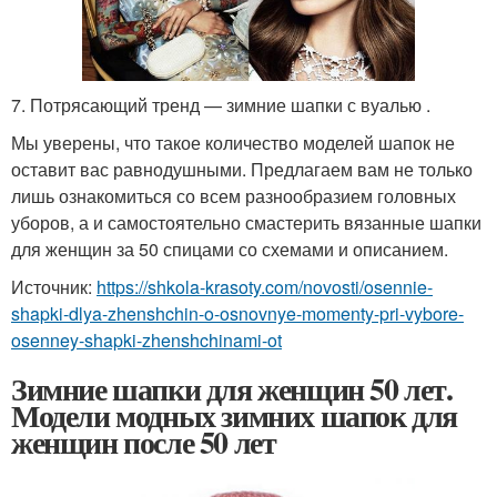
7. Потрясающий тренд — зимние шапки с вуалью .
Мы уверены, что такое количество моделей шапок не
оставит вас равнодушными. Предлагаем вам не только
лишь ознакомиться со всем разнообразием головных
уборов, а и самостоятельно смастерить вязанные шапки
для женщин за 50 спицами со схемами и описанием.
Источник:
https://shkola-krasoty.com/novosti/osennie-
shapki-dlya-zhenshchin-o-osnovnye-momenty-pri-vybore-
osenney-shapki-zhenshchinami-ot
Зимние шапки для женщин 50 лет.
Модели модных зимних шапок для
женщин после 50 лет