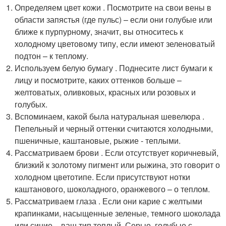
Определяем цвет кожи . Посмотрите на свои вены в
области запястья (где пульс) – если они голубые или
ближе к пурпурному, значит, вы относитесь к
холодному цветовому типу, если имеют зеленоватый
подтон – к теплому.
Используем белую бумагу . Поднесите лист бумаги к
лицу и посмотрите, каких оттенков больше –
желтоватых, оливковых, красных или розовых и
голубых.
Вспоминаем, какой была натуральная шевелюра .
Пепельный и черный оттенки считаются холодными,
пшеничные, каштановые, рыжие - теплыми.
Рассматриваем брови . Если отсутствует коричневый,
близкий к золотому пигмент или рыжина, это говорит о
холодном цветотипе. Если присутствуют нотки
каштанового, шоколадного, оранжевого – о теплом.
Рассматриваем глаза . Если они карие с желтыми
крапинками, насыщенные зеленые, темного шоколада
или синие – ваш тип теплый. Серые, голубые с