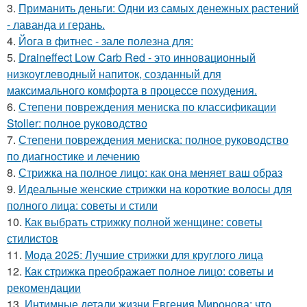
3.
Приманить деньги: Одни из самых денежных растений
- лаванда и герань.
4.
Йога в фитнес - зале полезна для:
5.
Draineffect Low Carb Red - это инновационный
низкоуглеводный напиток, созданный для
максимального комфорта в процессе похудения.
6.
Степени повреждения мениска по классификации
Stoller: полное руководство
7.
Степени повреждения мениска: полное руководство
по диагностике и лечению
8.
Стрижка на полное лицо: как она меняет ваш образ
9.
Идеальные женские стрижки на короткие волосы для
полного лица: советы и стили
10.
Как выбрать стрижку полной женщине: советы
стилистов
11.
Мода 2025: Лучшие стрижки для круглого лица
12.
Как стрижка преображает полное лицо: советы и
рекомендации
13.
Интимные детали жизни Евгения Миронова: что