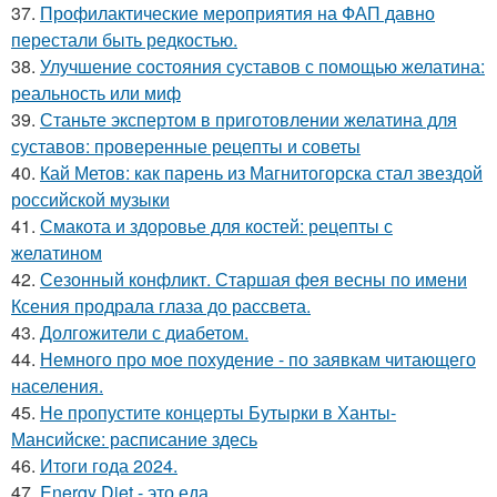
37.
Профилактические мероприятия на ФАП давно
перестали быть редкостью.
38.
Улучшение состояния суставов с помощью желатина:
реальность или миф
39.
Станьте экспертом в приготовлении желатина для
суставов: проверенные рецепты и советы
40.
Кай Метов: как парень из Магнитогорска стал звездой
российской музыки
41.
Смакота и здоровье для костей: рецепты с
желатином
42.
Сезонный конфликт. Старшая фея весны по имени
Ксения продрала глаза до рассвета.
43.
Долгожители с диабетом.
44.
Немного про мое похудение - по заявкам читающего
населения.
45.
Не пропустите концерты Бутырки в Ханты-
Мансийске: расписание здесь
46.
Итоги года 2024.
47.
Energy Diet - это еда.