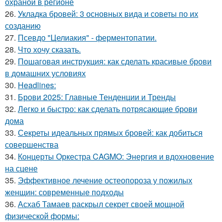
охраной в регионе
26.
Укладка бровей: 3 основных вида и советы по их
созданию
27.
Псевдо "Целиакия" - ферментопатии.
28.
Что хочу сказать.
29.
Пошаговая инструкция: как сделать красивые брови
в домашних условиях
30.
Headlines:
31.
Брови 2025: Главные Тенденции и Тренды
32.
Легко и быстро: как сделать потрясающие брови
дома
33.
Секреты идеальных прямых бровей: как добиться
совершенства
34.
Концерты Оркестра CAGMO: Энергия и вдохновение
на сцене
35.
Эффективное лечение остеопороза у пожилых
женщин: современные подходы
36.
Асхаб Тамаев раскрыл секрет своей мощной
физической формы: