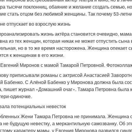
ёра тысячи поклонниц, обаяние и желание создать семью, но
ие стать отцом без любимой женщины. Так почему 53-летн
не отпускает во взрослую жизнь
проанализировать жизнь актёра становится очевидно, мама
вна из тех женщин, которая никак не может отпустить сына 
ельная, но в то же время насторожена. Женщина опекает сы
ится к женщинам в его жизни.
 Евгений Миронов с мамой Тамарой Петровной. Фотоколлаж
ову приписывали романы с актрисой Анастасией Заворотню
й Бабенко. С Алёной Бабенко у Миронова должна была сос
а, пишет журнал «Домашний очаг». Тамара Петровна была к
тери-одиночке.
ала потенциальных невесток
бленных Жени Тамара Петровна не принимала. Женщина обв
а не будущую невестку, а меркантильную самозванку. Об э
стому характеру мамы, у Евгения Миронова развился синд