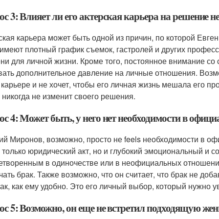
с 3: Влияет ли его актерская карьера на решение н
ская карьера может быть одной из причин, по которой Евге
 имеют плотный график съемок, гастролей и других професс
ни для личной жизни. Кроме того, постоянное внимание с
вать дополнительное давление на личные отношения. Возмо
 карьере и не хочет, чтобы его личная жизнь мешала его п
н никогда не изменит своего решения.
с 4: Может быть, у него нет необходимости в офиц
ий Миронов, возможно, просто не feels необходимости в о
е только юридический акт, но и глубокий эмоциональный и с
етворенным в одиночестве или в неофициальных отношения
чать брак. Также возможно, что он считает, что брак не доба
так, как ему удобно. Это его личный выбор, который нужно у
ос 5: Возможно, он еще не встретил подходящую же