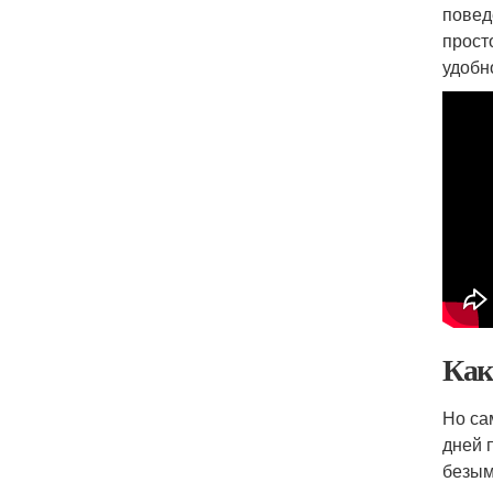
повед
прост
удобн
Как
Но са
дней 
безым