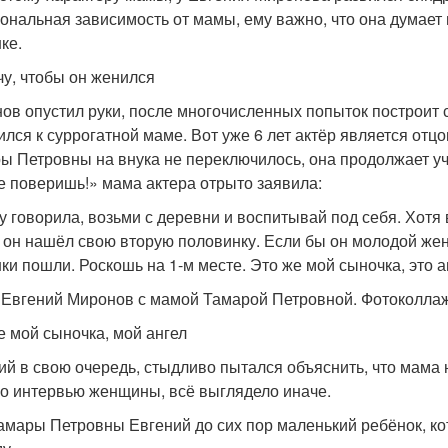
ональная зависимость от мамы, ему важно, что она думает п
ке.
чу, чтобы он женился
ов опустил руки, после многочисленных попыток построит 
ился к суррогатной маме. Вот уже 6 лет актёр является отц
ы Петровны на внука не переключилось, она продолжает уч
е поверишь!» мама актера отрыто заявила:
у говорила, возьми с деревни и воспитывай под себя. Хотя 
 он нашёл свою вторую половинку. Если бы он молодой жен
ки пошли. Роскошь на 1-м месте. Это же мой сыночка, это а
 Евгений Миронов с мамой Тамарой Петровной. Фотоколлаж
е мой сыночка, мой ангел
ий в свою очередь, стыдливо пытался объяснить, что мама 
по интервью женщины, всё выглядело иначе.
амары Петровны Евгений до сих пор маленький ребёнок, кот