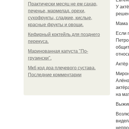
Практически месяц не ем сахар,
У акт
печенье, мармелад, орехи,
решен
сухофрукты, сладкие, кислые,
Мама 
красные фрукты и овощи.
Если 
Кефирный коктейль для позднего
Петро
перекуса.
общит
Маринованная капуста "По-
относ
грузински".
Актёр
Мкб код доа плечевого сустава.
Мирон
Последние комментарии
Алёно
актёр
на ма
Выжив
Возлю
видел
непро