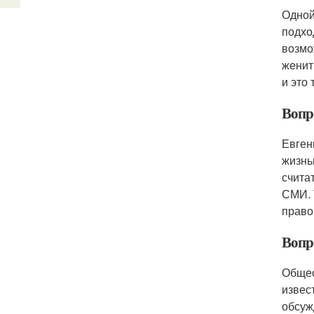
Одной
подхо
возмо
женит
и это
Вопро
Евген
жизнь
счита
СМИ. 
право
Вопро
Общес
извес
обсуж