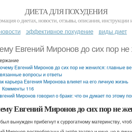
ДИЕТА ДЛЯ ПОХУДЕНИЯ
мация о диетах, новости, отзывы, описания, инструкции 
новости
эффективное похудение
виды диет
ему Евгений Миронов до сих пор не
ержание
очему Евгений Миронов до сих пор не женился: главные в
вязанные вопросы и ответы
ак карьера Евгения Миронова влияет на его личную жизнь
Комменты 116
вгений Миронов говорил о браке: что он думает по этому п
ему Евгений Миронов до сих пор не же
 был вынужден прибегнут к суррогатному материнству, чтоб
ий Миронов востребованный актёр театра и кино, но в личной