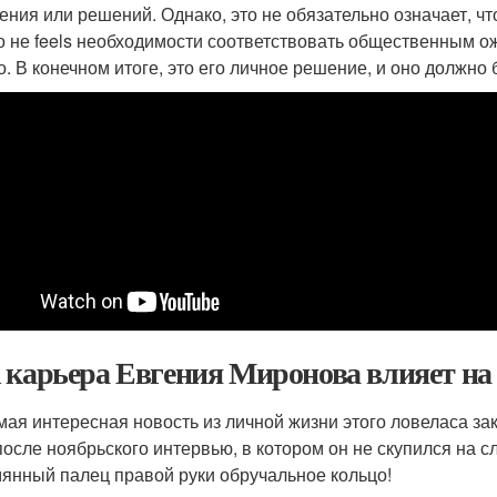
ения или решений. Однако, это не обязательно означает, ч
о не feels необходимости соответствовать общественным ож
о. В конечном итоге, это его личное решение, и оно должно
 карьера Евгения Миронова влияет на
мая интересная новость из личной жизни этого ловеласа зак
после ноябрьского интервью, в котором он не скупился на 
янный палец правой руки обручальное кольцо!