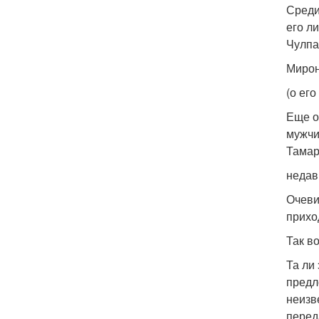
Среди
его л
Чулпа
Мирон
(о ег
Еще о
мужчи
Тамар
недав
Очеви
прихо
Так в
Та ли
предл
неизв
перед