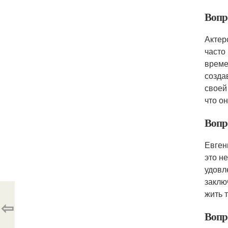
Вопро
Актер
часто
време
созда
своей
что о
Вопро
Евген
это н
удовл
заклю
жить 
⇦
Вопр