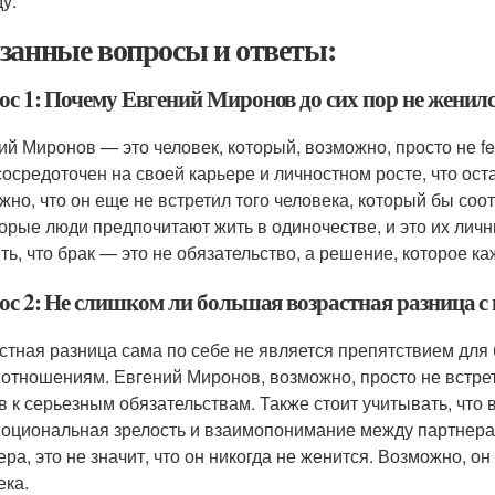
у.
занные вопросы и ответы:
ос 1: Почему Евгений Миронов до сих пор не женил
ий Миронов — это человек, который, возможно, просто не f
сосредоточен на своей карьере и личностном росте, что ос
жно, что он еще не встретил того человека, который бы со
орые люди предпочитают жить в одиночестве, и это их лич
ть, что брак — это не обязательство, а решение, которое к
ос 2: Не слишком ли большая возрастная разница
стная разница сама по себе не является препятствием для 
 отношениям. Евгений Миронов, возможно, просто не встрет
ов к серьезным обязательствам. Также стоит учитывать, что
моциональная зрелость и взаимопонимание между партнера
ера, это не значит, что он никогда не женится. Возможно, 
ека.