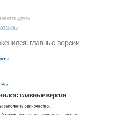
и многое другое
отзывы
 женился: главные версии
ерсии
оводу
нился: главные версии
ы заполнить одиночество.
 жизни не все так гладко как в карьере.