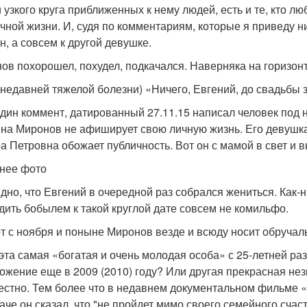
 узкого круга приближенных к нему людей, есть и те, кто л
ичной жизни. И, судя по комментариям, которые я приведу н
н, а совсем к другой девушке.
ов похорошел, похудел, подкачался. Наверняка на горизонт
о недавней тяжелой болезни) «Ничего, Евгений, до свадьбы
дин коммент, датированный 27.11.15 написал человек под 
на Миронов не афиширует свою личную жизнь. Его девушка –
а Петровна обожает публичность. Вот он с мамой в свет и 
нее фото
дно, что Евгений в очередной раз собрался жениться. Как-ни
дить бобылем к такой круглой дате совсем не комильфо.
от с ноября и поныне Миронов везде и всюду носит обручаль
 эта самая «богатая и очень молодая особа» с 25-летней ра
ожение еще в 2009 (2010) году? Или другая прекрасная незн
естно. Тем более что в недавнем документальном фильме «
аче он сказал, что "не пройдет мимо своего семейного счаст