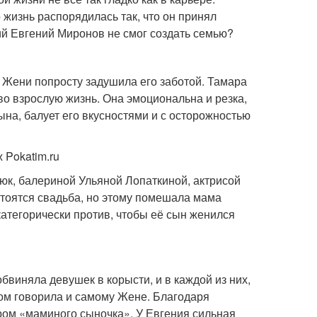
 жизнь распорядилась так, что он принял
ий Евгений Миронов не смог создать семью?
 Жени попросту задушила его заботой. Тамара
во взрослую жизнь. Она эмоциональна и резка,
на, балует его вкусностями и с осторожностью
 Pokatim.ru
к, балериной Ульяной Лопаткиной, актрисой
тоятся свадьба, но этому помешала мама
атегорически против, чтобы её сын женился
иняла девушек в корысти, и в каждой из них,
том говорила и самому Жене. Благодаря
ром «маминого сыночка». У Евгения сильная