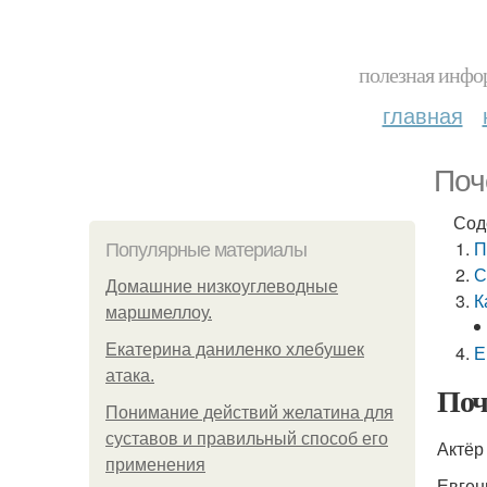
полезная инфор
главная
Поч
Сод
П
Популярные материалы
С
Домашние низкоуглеводные
К
маршмеллоу.
Екатерина даниленко хлебушек
Е
атака.
Поч
Понимание действий желатина для
суставов и правильный способ его
Актёр
применения
Евген