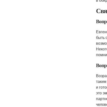
в обид
Свя
Вопр
Евген
быть 
возмо
Некот
помни
Вопр
Возра
таким
и гот
это э
партн
челов