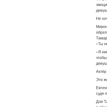
эмоци
девуш
Не хо
Мирон
обрат
Тамар
«Ты н
«Я ем
чтобы
девуш
Актёр
Это ж
Евген
судя 
Для Т