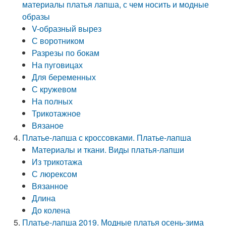
материалы платья лапша, с чем носить и модные
образы
V-образный вырез
С воротником
Разрезы по бокам
На пуговицах
Для беременных
С кружевом
На полных
Трикотажное
Вязаное
Платье-лапша с кроссовками. Платье-лапша
Материалы и ткани. Виды платья-лапши
Из трикотажа
С люрексом
Вязанное
Длина
До колена
Платье-лапша 2019. Модные платья осень-зима