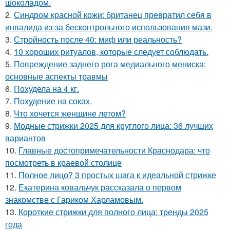
шоколадом.
2.
Синдром красной кожи: британец превратил себя в
инвалида из-за бесконтрольного использования мази.
3.
Стройность после 40: миф или реальность?
4.
10 хороших ритуалов, которые следует соблюдать.
5.
Повреждение заднего рога медиального мениска:
основные аспекты травмы
6.
Похудела на 4 кг.
7.
Похудение на соках.
8.
Что хочется женщине летом?
9.
Модные стрижки 2025 для круглого лица: 36 лучших
вариантов
10.
Главные достопримечательности Краснодара: что
посмотреть в краевой столице
11.
Полное лицо? 3 простых шага к идеальной стрижке
12.
Екатерина ковальчук рассказала о первом
знакомстве с Гариком Харламовым.
13.
Короткие стрижки для полного лица: тренды 2025
года