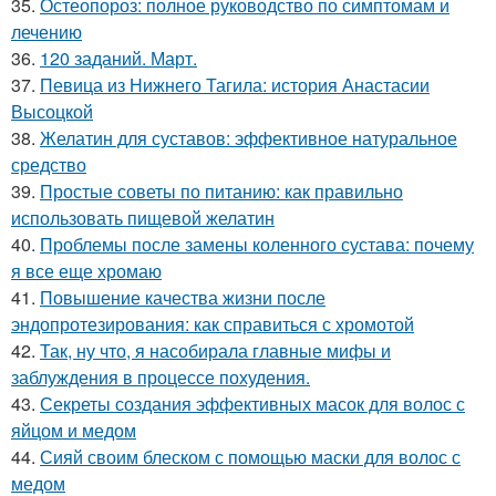
35.
Остеопороз: полное руководство по симптомам и
лечению
36.
120 заданий. Март.
37.
Певица из Нижнего Тагила: история Анастасии
Высоцкой
38.
Желатин для суставов: эффективное натуральное
средство
39.
Простые советы по питанию: как правильно
использовать пищевой желатин
40.
Проблемы после замены коленного сустава: почему
я все еще хромаю
41.
Повышение качества жизни после
эндопротезирования: как справиться с хромотой
42.
Так, ну что, я насобирала главные мифы и
заблуждения в процессе похудения.
43.
Секреты создания эффективных масок для волос с
яйцом и медом
44.
Сияй своим блеском с помощью маски для волос с
медом