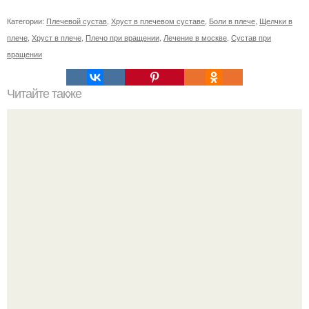
Категории:
Плечевой сустав
,
Хруст в плечевом суставе
,
Боли в плече
,
Щелчки в
плече
,
Хруст в плече
,
Плечо при вращении
,
Лечение в москве
,
Сустав при
вращении
Читайте также
Диета "Любимая". За 7 дней уходит до 10 кг.