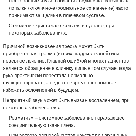
Посторонние звуки в области соединения ключицы и
лопатки (ключично-акромиальное сочленение) часто
принимают за щелчки в плечевом суставе.
Отложение кристаллов кальция в суставе, при
некоторых заболеваниях.
Причиной возникновения треска может быть
приобретенная травма (вывих, надрыв тканей) или
неверное лечение. Главной ошибкой многих пациентов
является обращение в клинику лишь в том случае, когда
рука практически перестала нормально
функционировать, а ведь своевременноепомогает
избежать осложнений в будущем.
Неприятный звук может быть вызван воспалением, при
некоторых заболеваниях:
Ревматизм – системное заболевание поражающее
соединительную ткань плеча.
При артрозе плечевой сустав хрустит при вращении