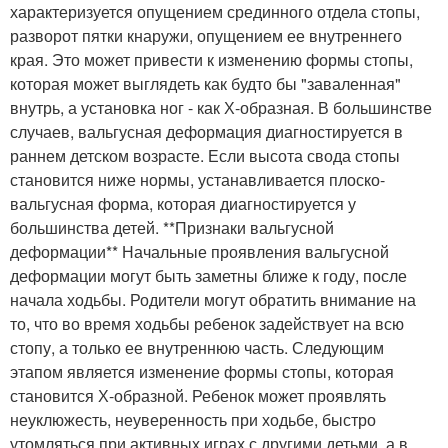
характеризуется опущением срединного отдела стопы,
разворот пятки кнаружи, опущением ее внутреннего
края. Это может привести к изменению формы стопы,
которая может выглядеть как будто бы "заваленная"
внутрь, а установка ног - как Х-образная. В большинстве
случаев, вальгусная деформация диагностируется в
раннем детском возрасте. Если высота свода стопы
становится ниже нормы, устанавливается плоско-
вальгусная форма, которая диагностируется у
большинства детей. **Признаки вальгусной
деформации** Начальные проявления вальгусной
деформации могут быть заметны ближе к году, после
начала ходьбы. Родители могут обратить внимание на
то, что во время ходьбы ребенок задействует на всю
стопу, а только ее внутреннюю часть. Следующим
этапом является изменение формы стопы, которая
становится Х-образной. Ребенок может проявлять
неуклюжесть, неуверенность при ходьбе, быстро
утомляться при активных играх с другими детьми, а в