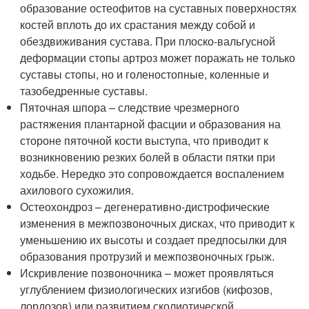
образование остеофитов на суставных поверхностях
костей вплоть до их срастания между собой и
обездвиживания сустава. При плоско-вальгусной
деформации стопы артроз может поражать не только
суставы стопы, но и голеностопные, коленные и
тазобедренные суставы.
Пяточная шпора – следствие чрезмерного
растяжения плантарной фасции и образования на
стороне пяточной кости выступа, что приводит к
возникновению резких болей в области пятки при
ходьбе. Нередко это сопровождается воспалением
ахилового сухожилия.
Остеохондроз – дегенеративно-дистрофические
изменения в межпозвоночных дисках, что приводит к
уменьшению их высоты и создает предпосылки для
образования протрузий и межпозвоночных грыж.
Искривление позвоночника – может проявляться
углублением физиологических изгибов (кифозов,
лордозов) или развитием сколиотической