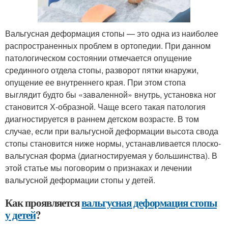
Вальгусная деформация стопы — это одна из наиболее
распространенных проблем в ортопедии. При данном
патологическом состоянии отмечается опущение
срединного отдела стопы, разворот пятки кнаружи,
опущение ее внутреннего края. При этом стопа
выглядит будто бы «заваленной» внутрь, установка ног
становится Х-образной. Чаще всего такая патология
диагностируется в раннем детском возрасте. В том
случае, если при вальгусной деформации высота свода
стопы становится ниже нормы, устанавливается плоско-
вальгусная форма (диагностируемая у большинства). В
этой статье мы поговорим о признаках и лечении
вальгусной деформации стопы у детей.
Как проявляется
вальгусная деформация стопы
у детей
?