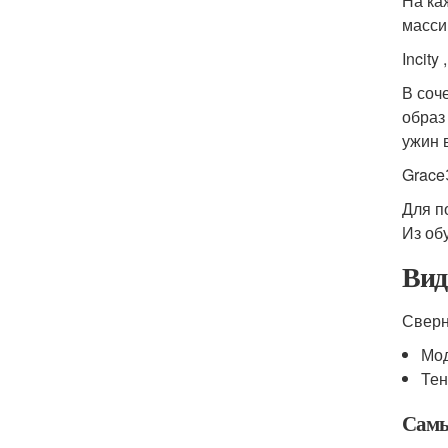
На ка
масси
Incity
В соч
образ
ужин 
GraceЭ
Для п
Из об
Вид
Сверн
Мо
Те
Самы