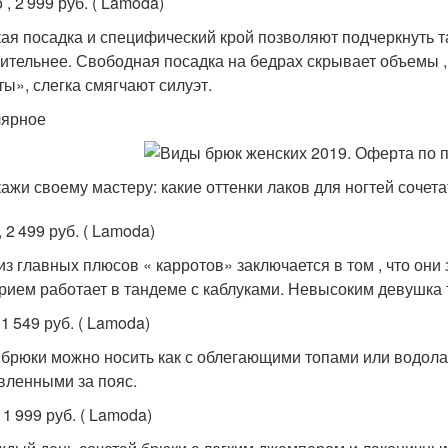
, 2 999 руб. ( Lamoda)
ая посадка и специфический крой позволяют подчеркнуть та
ительнее. Свободная посадка на бедрах скрывает объемы ,
ты», слегка смягчают силуэт.
ярное
ажи своему мастеру: какие оттенки лаков для ногтей сочета
 , 2 499 руб. ( Lamoda)
из главных плюсов « карротов» заключается в том , что он
прием работает в тандеме с каблуками. Невысоким девушка т
, 1 549 руб. ( Lamoda)
 брюки можно носить как с облегающими топами или водолаз
вленными за пояс.
 , 1 999 руб. ( Lamoda)