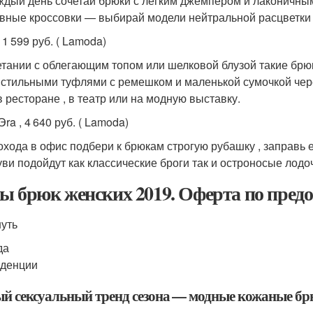
ждый день сочетай брюки с легким джемпером и лаконичным
вные кроссовки — выбирай модели нейтральной расцветки (
 , 1 599 руб. ( Lamoda)
етании с облегающим топом или шелковой блузой такие брю
 стильными туфлями с ремешком и маленькой сумочкой чер
в ресторане , в театр или на модную выставку.
ra , 4 640 руб. ( Lamoda)
охода в офис подбери к брюкам строгую рубашку , заправь 
уви подойдут как классические броги так и остроносые лодо
ы брюк женских 2019. Оферта по предо
уть
да
нденции
й сексуальный тренд сезона — модные кожаные брюк