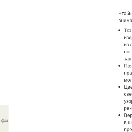
Чтобы
внима
Тка
изд
из 
нос
зав
Поя
пра
мол
Цве
све
узо
рек
Вер
⇦
в ш
пре