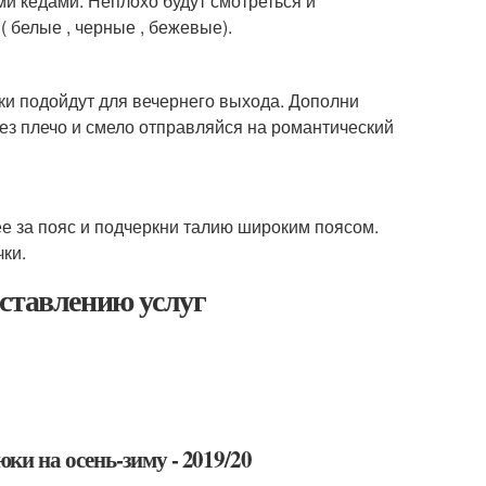
и кедами. Неплохо будут смотреться и
 белые , черные , бежевые).
ки подойдут для вечернего выхода. Дополни
ез плечо и смело отправляйся на романтический
ее за пояс и подчеркни талию широким поясом.
чки.
ставлению услуг
и на осень-зиму - 2019/20