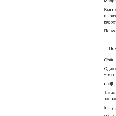
Mango 
Высок
выраз
карро
Попул
Пок
O'stin
Один 
этот 
oodji 
Такие
запра
Incity