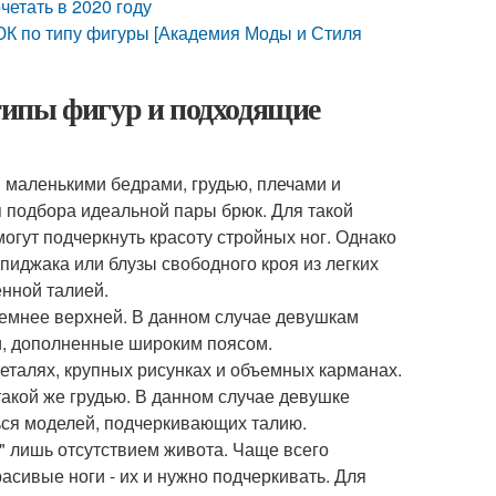
четать в 2020 году
по типу фигуры [Академия Моды и Стиля
типы фигур и подходящие
я маленькими бедрами, грудью, плечами и
 подбора идеальной пары брюк. Для такой
гут подчеркнуть красоту стройных ног. Однако
иджака или блузы свободного кроя из легких
нной талией.
ъемнее верхней. В данном случае девушкам
и, дополненные широким поясом.
деталях, крупных рисунках и объемных карманах.
акой же грудью. В данном случае девушке
ься моделей, подчеркивающих талию.
" лишь отсутствием живота. Чаще всего
сивые ноги - их и нужно подчеркивать. Для