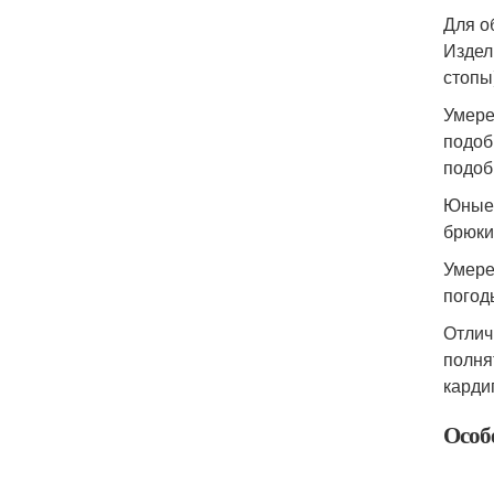
Для о
Издел
стопы
Умере
подоб
подоб
Юные 
брюки
Умере
погод
Отлич
полня
карди
Особ