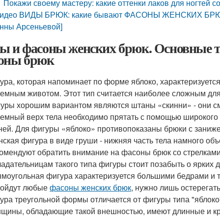
Покажи своему мастеру: какие оттенки лаков для ногтей со
идео ВИДЫ БРЮК: какие бывают ФАСОНЫ ЖЕНСКИХ БРЮК 
нны Арсеньевой]
ы и фасоны женских брюк. Основные 
оны брюк
ура, которая напоминает по форме яблоко, характеризуетс
емным животом. Этот тип считается наиболее сложным для
уры хорошим вариантом являются штаны «скинни» - они смо
емный верх тела необходимо прятать с помощью широкого п
ней. Для фигуры «яблоко» противопоказаны брюки с заниже
ская фигура в виде груши - нижняя часть тела намного об
омендуют обратить внимание на фасоны брюк со стрелкам
адательницам такого типа фигуры стоит позабыть о ярких 
моугольная фигура характеризуется большими бедрами и т
дойдут любые
фасоны женских брюк
, нужно лишь остерегат
ура треугольной формы отличается от фигуры типа "яблоко
щины, обладающие такой внешностью, имеют длинные и кра