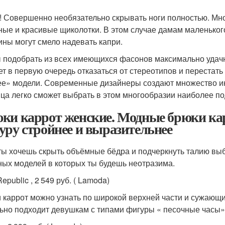
! Совершенно необязательно скрывать ноги полностью. М
ные и красивые щиколотки. В этом случае дамам маленького
ны могут смело надевать капри.
 подобрать из всех имеющихся фасонов максимально уда
ет в первую очередь отказаться от стереотипов и переста
е» модели. Современные дизайнеры создают множество ин
ца легко сможет выбрать в этом многообразии наиболее п
ки каррот женские. Модные брюки кар
уру стройнее и выразительнее
ты хочешь скрыть объёмные бёдра и подчеркнуть талию выб
ных моделей в которых ты будешь неотразима.
epublic , 2 549 руб. ( Lamoda)
 каррот можно узнать по широкой верхней части и сужающи
ьно подходит девушкам с типами фигуры « песочные часы»