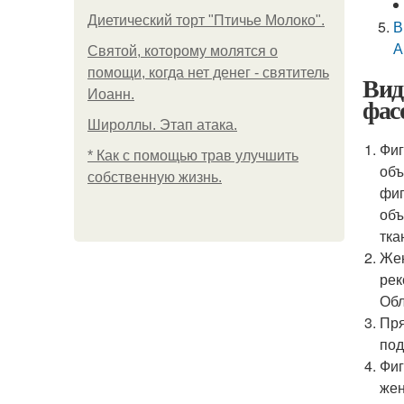
Диетический торт "Птичье Молоко".
В
А
Святой, которому молятся о
помощи, когда нет денег - святитель
Вид
Иоанн.
фас
Широллы. Этап атака.
Фиг
* Как с помощью трав улучшить
объ
собственную жизнь.
фиг
объ
тка
Жен
рек
Обл
Пря
по
Фиг
жен