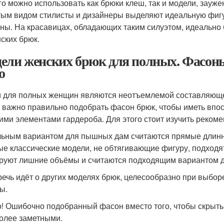
го можно использовать как брюки клеш, так и модели, зауже
ым видом стилисты и дизайнеры выделяют идеальную фигур
ны. На красавицах, обладающих таким силуэтом, идеально 
ских брюк.
ели женских брюк для полных. Фасон
о
 для полных женщин являются неотъемлемой составляющ
 важно правильно подобрать фасон брюк, чтобы иметь впо
гими элементами гардероба. Для этого стоит изучить рекоме
ьным вариантом для пышных дам считаются прямые длинн
е классические модели, не обтягивающие фигуру, подходят
руют лишние объёмы и считаются подходящим вариантом д
речь идёт о других моделях брюк, целесообразно при выбор
ы.
! Ошибочно подобранный фасон вместо того, чтобы скрыть
олее заметными.