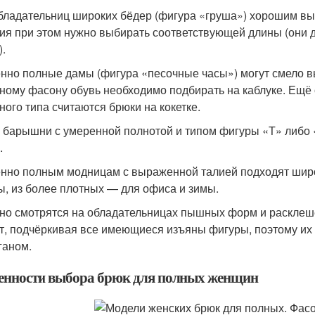
бладательниц широких бёдер (фигура «груша») хорошим вы
ия при этом нужно выбирать соответствующей длины (они 
).
нно полные дамы (фигура «песочные часы») могут смело в
ному фасону обувь необходимо подбирать на каблуке. Ещ
ного типа считаются брюки на кокетке.
барышни с умеренной полнотой и типом фигуры «Т» либо «
.
нно полным модницам с выраженной талией подходят широк
ы, из более плотных — для офиса и зимы.
но смотрятся на обладательницах пышных форм и расклеш
т, подчёркивая все имеющиеся изъяны фигуры, поэтому их 
ганом.
енности выбора брюк для полных женщин