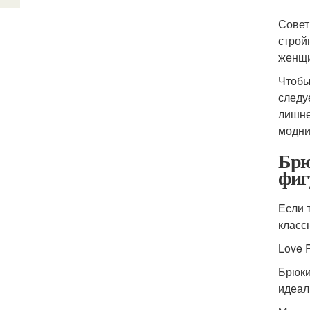
Совет
строй
женщи
Чтобы
следу
лишне
модни
Брю
фиг
Если 
класс
Love R
Брюки
идеал