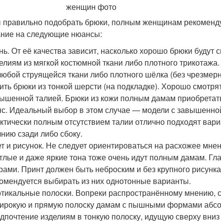
 правильно подобрать брюки, полным женщинам рекоменду
ние на следующие нюансы:
нь. От её качества зависит, насколько хорошо брюки будут 
елиям из мягкой костюмной ткани либо плотного трикотажа
любой струящейся ткани либо плотного шёлка (без чрезмерн
ить брюки из тонкой шерсти (на подкладке). Хорошо смотр
ышенной талией. Брюки из кожи полным дамам приобретать
с. Идеальный выбор в этом случае — модели с завышенно
ктически полным отсутствием талии отлично подходят вар
нию сзади либо сбоку.
т и рисунок. Не следует ориентироваться на расхожее мнени
тлые и даже яркие тона тоже очень идут полным дамам. Гл
рами. Принт должен быть неброским и без крупного рисунк
омендуется выбирать из них однотонные варианты.
тикальные полоски. Вопреки распространённому мнению, с
ирокую и прямую полоску дамам с пышными формами абсо
дпочтение изделиям в тонкую полоску, идущую сверху вни