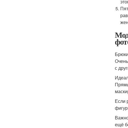
это
Пят
рав
жен
Мод
фот
Брюки
Очень
с дру
Идеал
Прямы
маски
Если 
фигур
Важно
ещё б