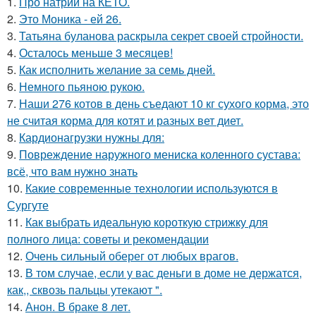
1.
Про натрий на КЕТО.
2.
Это Моника - ей 26.
3.
Татьяна буланова раскрыла секрет своей стройности.
4.
Осталось меньше 3 месяцев!
5.
Как исполнить желание за семь дней.
6.
Немного пьяною рукою.
7.
Наши 276 котов в день съедают 10 кг сухого корма, это
не считая корма для котят и разных вет диет.
8.
Кардионагрузки нужны для:
9.
Повреждение наружного мениска коленного сустава:
всё, что вам нужно знать
10.
Какие современные технологии используются в
Сургуте
11.
Как выбрать идеальную короткую стрижку для
полного лица: советы и рекомендации
12.
Очень сильный оберег от любых врагов.
13.
В том случае, если у вас деньги в доме не держатся,
как,, сквозь пальцы утекают ".
14.
Анон. В браке 8 лет.