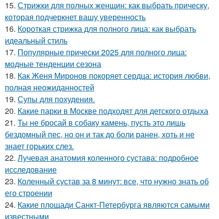
15.
Стрижки для полных женщин: как выбрать прическу,
которая подчеркнет вашу уверенность
16.
Короткая стрижка для полного лица: как выбрать
идеальный стиль
17.
Популярные прически 2025 для полного лица:
модные тенденции сезона
18.
Как Женя Миронов покоряет сердца: история любви,
полная неожиданностей
19.
Супы для похудения.
20.
Какие парки в Москве подходят для детского отдыха
21.
Ты не бросай в собаку камень, пусть это лишь
бездомный пес, но он и так до боли ранен, хоть и не
знает горьких слез.
22.
Лучевая анатомия коленного сустава: подробное
исследование
23.
Коленный сустав за 8 минут: все, что нужно знать об
его строении
24.
Какие площади Санкт-Петербурга являются самыми
известными