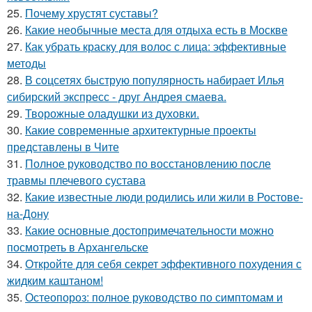
25.
Почему хрустят суставы?
26.
Какие необычные места для отдыха есть в Москве
27.
Как убрать краску для волос с лица: эффективные
методы
28.
В соцсетях быструю популярность набирает Илья
сибирский экспресс - друг Андрея смаева.
29.
Творожные оладушки из духовки.
30.
Какие современные архитектурные проекты
представлены в Чите
31.
Полное руководство по восстановлению после
травмы плечевого сустава
32.
Какие известные люди родились или жили в Ростове-
на-Дону
33.
Какие основные достопримечательности можно
посмотреть в Архангельске
34.
Откройте для себя секрет эффективного похудения с
жидким каштаном!
35.
Остеопороз: полное руководство по симптомам и