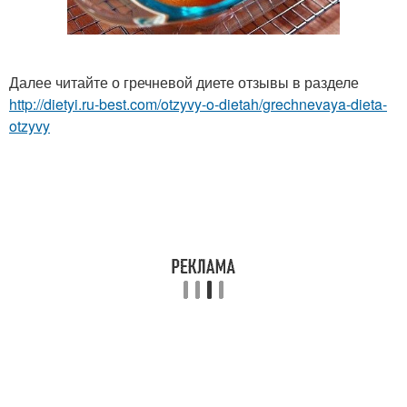
Далее читайте о гречневой диете отзывы в разделе
http://dietyi.ru-best.com/otzyvy-o-dietah/grechnevaya-dieta-
otzyvy