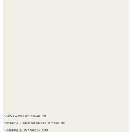
Это Моника - ей 26.
После трёхлетнего отсутствия в своей воркутинской
квартире, мужчина вернулся и обнаружил, что его
жилище стало пристанищем для стаи голубей.
© 2026 Диета для похудения
Контакты
Пользовательское соглашение
Политика конфидециальности