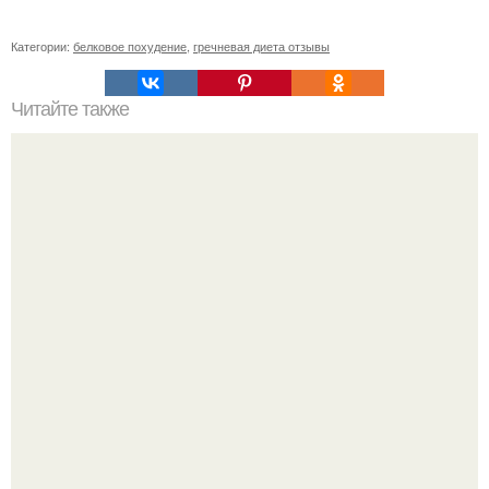
Категории:
белковое похудение
,
гречневая диета отзывы
Читайте также
Домашние диетические хлебцы?