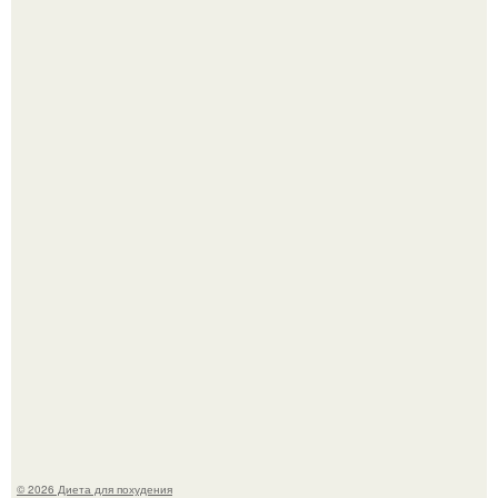
Это Моника - ей 26.
Синдром красной кожи: британец превратил себя в
инвалида из-за бесконтрольного использования мази.
© 2026 Диета для похудения