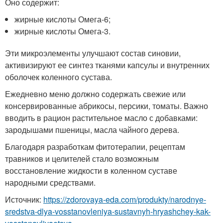
Оно содержит:
жирные кислоты Омега-6;
жирные кислоты Омега-3.
Эти микроэлементы улучшают состав синовии,
активизируют ее синтез тканями капсулы и внутренних
оболочек коленного сустава.
Ежедневно меню должно содержать свежие или
консервированные абрикосы, персики, томаты. Важно
вводить в рацион растительное масло с добавками:
зародышами пшеницы, масла чайного дерева.
Благодаря разработкам фитотерапии, рецептам
травников и целителей стало возможным
восстановление жидкости в коленном суставе
народными средствами.
Источник:
https://zdorovaya-eda.com/produkty/narodnye-
sredstva-dlya-vosstanovleniya-sustavnyh-hryashchey-kak-