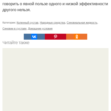
говорить о явной пользе одного и низкой эффективности
другого нельзя.
Категории:
Коленный сустав
,
Народные средства
,
Синовиальная жидкость
,
Синовии в суставе
,
Домашние условия
Читайте также
* Заговор на похудение перед сном *.