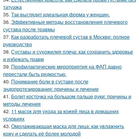
татуажа
35.
Так выглядит идеальная форма у женщин.
36.
Эффективные методы восстановления плечевого
сустава после травмы
37.
Как разработать плечевой сустав в Москве: полное
руководство
38.
Суставы и сухожилия плеча: как сохранить здоровье
и избежать травм
39.
Профилактические мероприятия на ФАП давно
перестали быть редкостью.
40.
Понимание боли в суставе после
эндопротезирования: причины и лечение
41.
Болит косточка на большом пальце руки: причины и
методы лечения
42.
11 масок для ухода за кожей лица в домашних
условиях
43.
Омолаживающая маска для лица: как увлажнить
кожу и сделать её более молодой