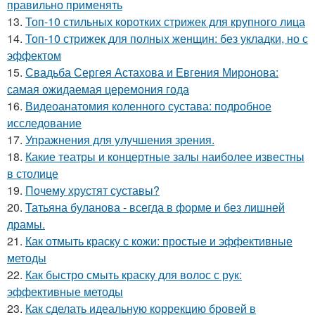
правильно применять
13.
Топ-10 стильных коротких стрижек для крупного лица
14.
Топ-10 стрижек для полных женщин: без укладки, но с
эффектом
15.
Свадьба Сергея Астахова и Евгения Миронова:
самая ожидаемая церемония года
16.
Видеоанатомия коленного сустава: подробное
исследование
17.
Упражнения для улучшения зрения.
18.
Какие театры и концертные залы наиболее известны
в столице
19.
Почему хрустят суставы?
20.
Татьяна буланова - всегда в форме и без лишней
драмы.
21.
Как отмыть краску с кожи: простые и эффективные
методы
22.
Как быстро смыть краску для волос с рук:
эффективные методы
23.
Как сделать идеальную коррекцию бровей в