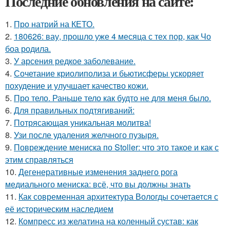
Последние обновления на сайте:
1.
Про натрий на КЕТО.
2.
180626: вау, прошло уже 4 месяца с тех пор, как Чо
боа родила.
3.
У арсения редкое заболевание.
4.
Сочетание криолиполиза и бьютисферы ускоряет
похудение и улучшает качество кожи.
5.
Про тело. Раньше тело как будто не для меня было.
6.
Для правильных подтягиваний:
7.
Потрясающая уникальная молитва!
8.
Узи после удаления желчного пузыря.
9.
Повреждение мениска по Stoller: что это такое и как с
этим справляться
10.
Дегенеративные изменения заднего рога
медиального мениска: всё, что вы должны знать
11.
Как современная архитектура Вологды сочетается с
её историческим наследием
12.
Компресс из желатина на коленный сустав: как